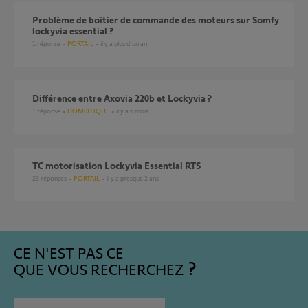
Problème de boîtier de commande des moteurs sur Somfy
lockyvia essential ?
1
réponse
PORTAIL
il y a plus d'un an
Différence entre Axovia 220b et Lockyvia ?
1
réponse
DOMOTIQUE
il y a 6 mois
TC motorisation Lockyvia Essential RTS
23
réponses
PORTAIL
il y a presque 2 ans
CE N'EST PAS CE
QUE VOUS RECHERCHEZ