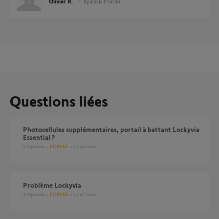
Olivier R.
il y a plus d'un an
Questions liées
photocellules supplémentaires, portail à battant Lockyvia
Essential ?
5
réponses
PORTAIL
il y a 6 mois
Problème Lockyvia
3
réponses
PORTAIL
il y a 7 mois