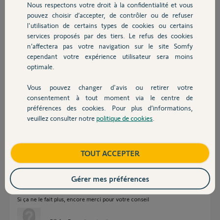
Nous respectons votre droit à la confidentialité et vous
Chauffage
Participer au fil de discussion
pouvez choisir d’accepter, de contrôler ou de refuser
l'utilisation de certains types de cookies ou certains
services proposés par des tiers. Le refus des cookies
Autres produits
n’affectera pas votre navigation sur le site Somfy
Réponses
cependant votre expérience utilisateur sera moins
optimale.
Est-ce que près du portail c'est mieux ou pas ?
Vous pouvez changer d'avis ou retirer votre
Vérifiez la bonne connexion de l'antenne.
Devis avec un pro
consentement à tout moment via le centre de
Bonne journée
préférences des cookies. Pour plus d’informations,
veuillez consulter notre
politique de cookies
.
Contact
Charly
il y a plus d'un an
Boutique
TOUT ACCEPTER
Bonjour,
Gérer mes préférences
J'ai repositionné l'antenne et il semble que ça fonctionne mieux... Je
n'hésiterai pas à vous faire un retour si jamais le problème se représente.
Si ça ne le fait plus, encore merci pour votre conseil