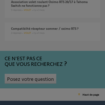
Association volet roulant Oximo RTS 20/17 à Tahoma
Switch ne fonctionne pas ?
5
réponses
VOLET
il y a 3 mois
Compatibilté récepteur sommer / oximo RTS ?
2
réponses
VOLET
il y a 5 mois
CE N'EST PAS CE
QUE VOUS RECHERCHEZ
Posez votre question
Haut de page