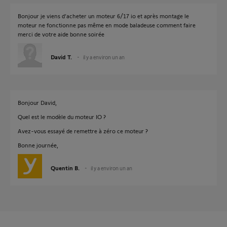
Bonjour je viens d’acheter un moteur 6/17 io et après montage le
moteur ne fonctionne pas même en mode baladeuse comment faire
merci de votre aide bonne soirée
David T.
il y a environ un an
Bonjour David,
Quel est le modèle du moteur IO ?
Avez-vous essayé de remettre à zéro ce moteur ?
Bonne journée,
Quentin B.
il y a environ un an