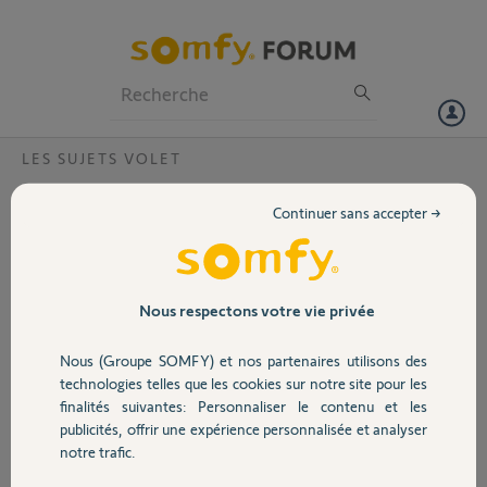
Particuliers
Professionnels
Forum
LES SUJETS VOLET
Volet
Changement moteur somfy oximo rts 6/17
Continuer sans accepter →
Bonjour à tous,
Portail
Je souhaite changer deux moteurs
oximo rts 6/17, est-il possible
Garage
Nous respectons votre vie privée
d'avoir des moteurs plus robuste en
passant sur une autre référence, par
Nous (Groupe SOMFY) et nos partenaires utilisons des
contre est ce que ces derniers
Sécurité
technologies telles que les cookies sur notre site pour les
seront montables ?
finalités suivantes: Personnaliser le contenu et les
Y a t il un moteur équivalent en IO ?
publicités, offrir une expérience personnalisée et analyser
Domotique
Imformations complémentaires:
notre trafic.
Porte fénétre de 140x215 de