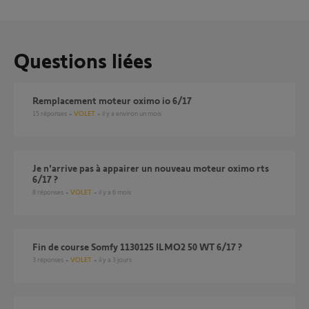
Questions liées
Remplacement moteur oximo io 6/17
15
réponses
VOLET
il y a environ un mois
Je n'arrive pas à appairer un nouveau moteur oximo rts
6/17 ?
8
réponses
VOLET
il y a 6 mois
Fin de course Somfy 1130125 ILMO2 50 WT 6/17 ?
3
réponses
VOLET
il y a 3 jours