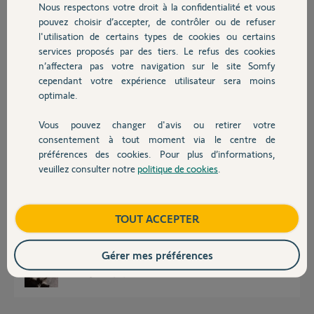
marque Lapeyre avec coffre en
Nous respectons votre droit à la confidentialité et vous
Chauffage
intérieur.
pouvez choisir d’accepter, de contrôler ou de refuser
l'utilisation de certains types de cookies ou certains
Merci d'avance pour vos aide
services proposés par des tiers. Le refus des cookies
Autres produits
n’affectera pas votre navigation sur le site Somfy
Philippe B.
cependant votre expérience utilisateur sera moins
il y a plus d'un an
optimale.
Participer au fil de discussion
Vous pouvez changer d'avis ou retirer votre
Devis avec un pro
consentement à tout moment via le centre de
préférences des cookies. Pour plus d’informations,
Réponses
veuillez consulter notre
politique de cookies
.
Contact
Voici en IO et 20Nm :
https://boutique.somfy.fr/kit-de-remplacement-
Boutique
TOUT ACCEPTER
pour-moteur...
Bonne soirée à vous
Gérer mes préférences
Charly
il y a plus d'un an