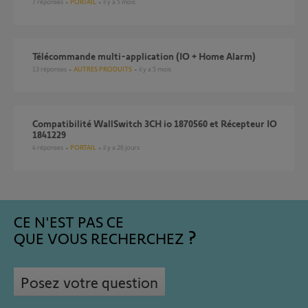
7
réponses
PORTAIL
il y a 5 mois
Télécommande multi-application (IO + Home Alarm)
13
réponses
AUTRES PRODUITS
il y a 5 mois
Compatibilité WallSwitch 3CH io 1870560 et Récepteur IO
1841229
4
réponses
PORTAIL
il y a 26 jours
CE N'EST PAS CE
QUE VOUS RECHERCHEZ
Posez votre question