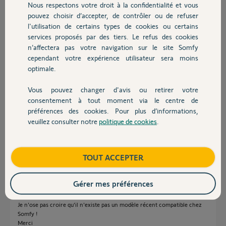
Nous respectons votre droit à la confidentialité et vous
Chauffage
pouvez choisir d’accepter, de contrôler ou de refuser
l'utilisation de certains types de cookies ou certains
Réponses
services proposés par des tiers. Le refus des cookies
Autres produits
n’affectera pas votre navigation sur le site Somfy
cependant votre expérience utilisateur sera moins
optimale.
Bonjour,
Montrez des photos de vos Keytis ...
Vous pouvez changer d'avis ou retirer votre
Devis avec un pro
consentement à tout moment via le centre de
Richy C.
il y a environ un an
préférences des cookies. Pour plus d’informations,
veuillez consulter notre
politique de cookies
.
Contact
Bonjour,
Boutique
TOUT ACCEPTER
Voici une photo en PJ.
J'espère que vous avez une piste qui pourrait m'aider pour ce modèle,
vraiment pratique : Portail + Porte garage + Alarme, et code de
Gérer mes préférences
verrouillage.
Tout en un.
Je n'ose pas croire qu'il n'existe pas un modèle récent compatible chez
Somfy !
Merci