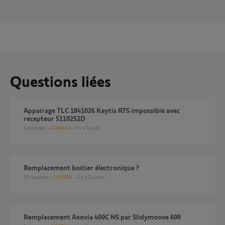
Questions liées
Appairage TLC 1841026 Keytis RTS impossible avec
recepteur 5110252D
4
réponses
GARAGE
il y a 5 jours
remplacement boitier électronique ?
10
réponses
PORTAIL
il y a 14 jours
Remplacement Axovia 400C NS par Slidymoove 600