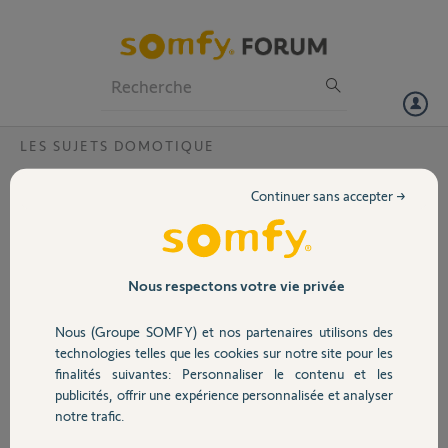
Particuliers
Professionnels
Forum
LES SUJETS DOMOTIQUE
Volet
Quelle boitier pour remplacer un keytis ref
Continuer sans accepter →
2400660 ?
Portail
Bonjour,
Je ne trouve pas sur votre site par quelle référence je dois remplacer
Garage
et compléter 2 boîtiers keytis ref 2400660, sans remplacer mes
Nous respectons votre vie privée
automatismes et alarme somfy déjà en place et utilisés ?
En attente de votre réponse,
Nous (Groupe SOMFY) et nos partenaires utilisons des
Sécurité
Merci,
technologies telles que les cookies sur notre site pour les
finalités suivantes: Personnaliser le contenu et les
Jean-Claude B.
publicités, offrir une expérience personnalisée et analyser
Domotique
il y a environ un an
notre trafic.
Participer au fil de discussion