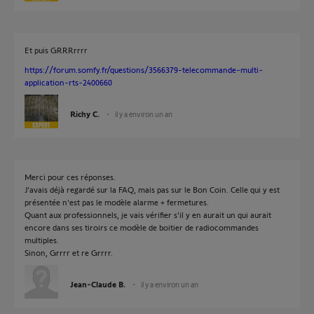
Et puis GRRRrrrr
https://forum.somfy.fr/questions/3566379-telecommande-multi-
application-rts-2400660
Richy C.
il y a environ un an
Merci pour ces réponses.
J'avais déjà regardé sur la FAQ, mais pas sur le Bon Coin. Celle qui y est
présentée n'est pas le modèle alarme + fermetures.
Quant aux professionnels, je vais vérifier s'il y en aurait un qui aurait
encore dans ses tiroirs ce modèle de boitier de radiocommandes
multiples.
Sinon, Grrrr et re Grrrr.
Jean-Claude B.
il y a environ un an