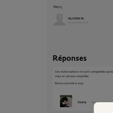
Merci,
OLIVIER M.
il y a environ un an
Réponses
Ces motorisations ne sont compatibles qu'av
mais en version simplifiée.
Bonne journée à vous
Charly
il y a environ un an