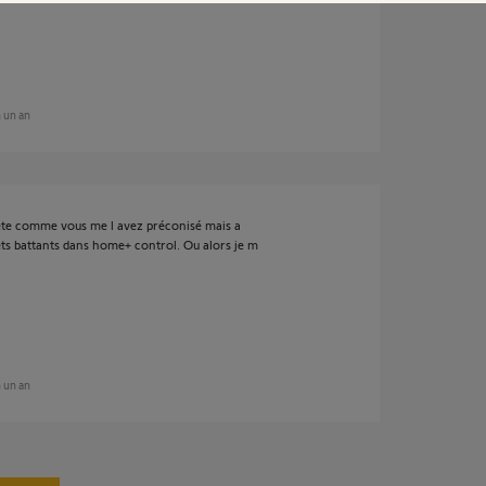
n un an
lète comme vous me l avez préconisé mais a
lets battants dans home+ control. Ou alors je m
n un an