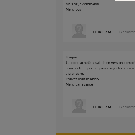
Mais ok je commande
Merci bcp
OLIVIER M.
il y a enviro
Bonjour
J ai donc acheté la switch en version comp
priori cela ne permet pas de rajouter les vo
y prends mal.
Pouvez vous m aider?
Merci par avance
OLIVIER M.
il y a enviro