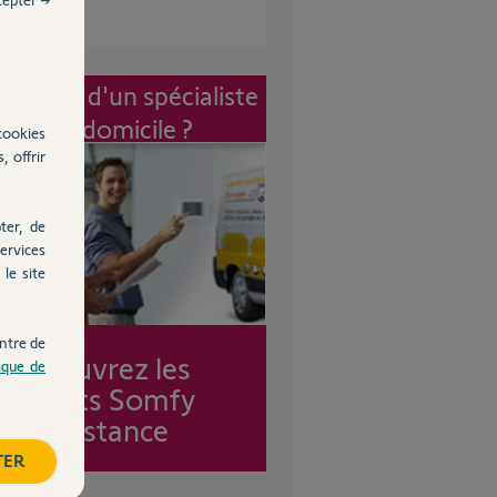
vention d'un spécialiste
à mon domicile ?
cookies
, offrir
ter, de
ervices
le site
ntre de
Découvrez les
tique de
forfaits Somfy
Assistance
TER