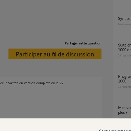
Synaps
6
réponse
Partager cette question
suite changement pile volet battant synapsia
1000 ne
Participer au fil de discussion
14
répons
Programmation volets battants Synapsia
1000
ec la Switch en version complète ou la V2
19
répons
mes volets battant synapsia 1000 ne répond
plus ?
3
réponse
Continuer sans ac