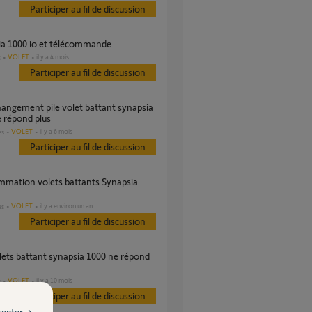
Participer au fil de discussion
ia 1000 io et télécommande
VOLET
il y a 4 mois
s
Participer au fil de discussion
 répond plus
VOLET
il y a 6 mois
es
Participer au fil de discussion
VOLET
il y a environ un an
es
Participer au fil de discussion
VOLET
il y a 10 mois
s
Participer au fil de discussion
cepter →