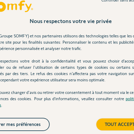
Nous respectons votre vie privée
Inter
ome Control ?
Groupe SOMFY) et nos partenaires utilisons des technologies telles que les 
re site pour les finalités suivantes: Personnaliser le contenu et les publicités
érience personnalisée et analyser notre trafic.
n un an
espectons votre droit à la confidentialité et vous pouvez choisir d’accep
ler ou de refuser l'utilisation de certains types de cookies ou certains s
és par des tiers. Le refus des cookies n’affectera pas votre navigation sur 
cependant votre expérience utilisateur sera moins optimale.
ouvez changer d'avis ou retirer votre consentement à tout moment via le ce
ences des cookies. Pour plus d’informations, veuillez consulter notre
poli
s
.
er mes préférences
TOUT ACCEP
e certain avant de dépenser 200€ dans la switch.