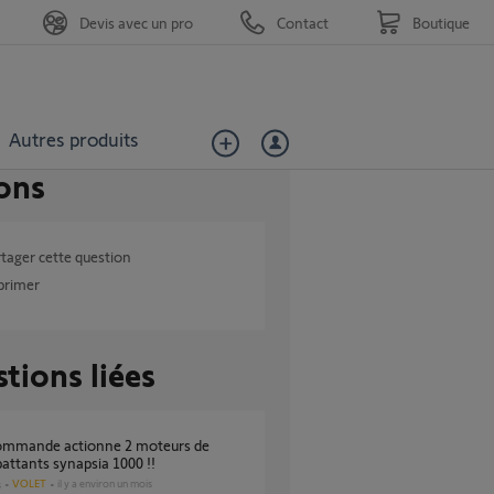
Devis avec un pro
Contact
Boutique
Autres produits
ons
tager cette question
primer
tions liées
battants synapsia 1000 !!
VOLET
il y a environ un mois
s