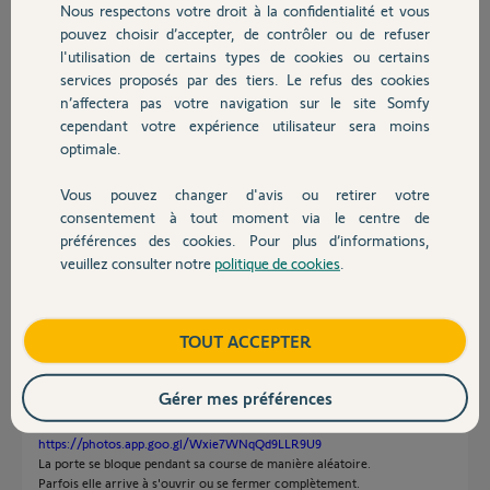
Nous respectons votre droit à la confidentialité et vous
Chauffage
pouvez choisir d’accepter, de contrôler ou de refuser
l'utilisation de certains types de cookies ou certains
Réponses
services proposés par des tiers. Le refus des cookies
Autres produits
n’affectera pas votre navigation sur le site Somfy
cependant votre expérience utilisateur sera moins
optimale.
Si en mode forcé via les boutons +/- la porte ne fonctionne pas, c'est
soit le tablier qui bloque quelque part, soit le moteur HS.
Faites un raccordement provisoire avec un inter inverseur et en utilisant
Vous pouvez changer d'avis ou retirer votre
les deux fils marrons et le noir pour vérifier si la porte fonctionne
Devis avec un pro
consentement à tout moment via le centre de
normalement.
préférences des cookies. Pour plus d’informations,
Bonne journée à vous.
veuillez consulter notre
politique de cookies
.
Contact
Charly
il y a environ un an
Boutique
TOUT ACCEPTER
Gérer mes préférences
Merci pour votre réponse.
Je vous joins une vidéo qui montre le dysfonctionnement :
https://photos.app.goo.gl/Wxie7WNqQd9LLR9U9
La porte se bloque pendant sa course de manière aléatoire.
Parfois elle arrive à s'ouvrir ou se fermer complètement.