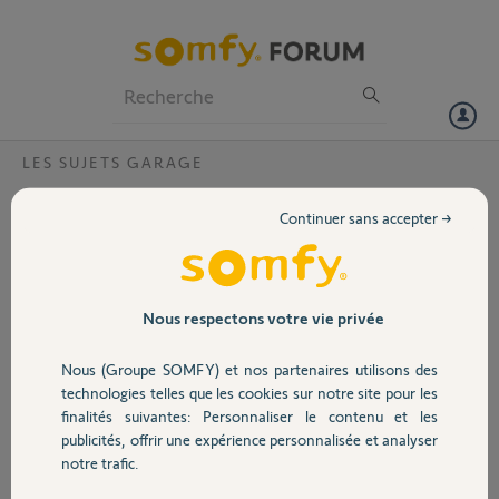
Particuliers
Professionnels
Forum
LES SUJETS GARAGE
Volet
Axroll se bloque tout seul à la montée ou à
Continuer sans accepter →
la descente ?
Portail
Bonjour,
La porte de garage se bloque toute seule à la montée ou à la descente
Garage
après quelques secondes. En mode forcée (P0 = 5) même chose le
Nous respectons votre vie privée
volet roulant arrête sa course après 2-3 secondes.
Problème moteur ? Boîtier électronique ?
Nous (Groupe SOMFY) et nos partenaires utilisons des
Sécurité
Merci de vos réponses
technologies telles que les cookies sur notre site pour les
finalités suivantes: Personnaliser le contenu et les
Xavier P.
publicités, offrir une expérience personnalisée et analyser
Domotique
il y a environ un an
notre trafic.
Participer au fil de discussion