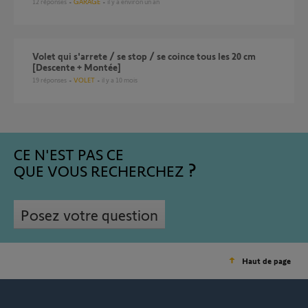
12
réponses
GARAGE
il y a environ un an
Volet qui s'arrete / se stop / se coince tous les 20 cm
[Descente + Montée]
19
réponses
VOLET
il y a 10 mois
CE N'EST PAS CE
QUE VOUS RECHERCHEZ
Posez votre question
Haut de page