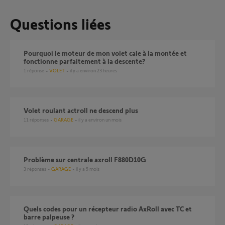
Questions liées
Pourquoi le moteur de mon volet cale à la montée et
fonctionne parfaitement à la descente?
1
réponse
VOLET
il y a environ 23 heures
Volet roulant actroll ne descend plus
11
réponses
GARAGE
il y a environ un mois
Problème sur centrale axroll F880D10G
3
réponses
GARAGE
il y a 5 mois
Quels codes pour un récepteur radio AxRoll avec TC et
barre palpeuse ?