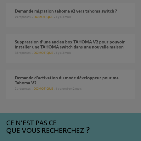
demande migration tahoma v2 vers tahoma switch ?
49
réponses
DOMOTIQUE
il y a 3 mois
Suppression d'une ancien box TAHOMA V2 pour pouvoir
installer une TAHOMA switch dans une nouvelle maison
48
réponses
DOMOTIQUE
il y a 3 mois
Demande d'activation du mode développeur pour ma
Tahoma V2
21
réponses
DOMOTIQUE
il y a environ 2 mois
CE N'EST PAS CE
QUE VOUS RECHERCHEZ