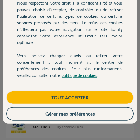
Nous respectons votre droit à la confidentialité et vous
Exite-il une solution pour palier au problème?
Chauffage
pouvez choisir d’accepter, de contrôler ou de refuser
Merci,
l'utilisation de certains types de cookies ou certains
services proposés par des tiers. Le refus des cookies
Autres produits
n’affectera pas votre navigation sur le site Somfy
Lutz J.
cependant votre expérience utilisateur sera moins
il y a environ un an
optimale.
Participer au fil de discussion
Vous pouvez changer d'avis ou retirer votre
Devis avec un pro
consentement à tout moment via le centre de
Réponses
préférences des cookies. Pour plus d’informations,
veuillez consulter notre
politique de cookies
.
Contact
Bonjour
Boutique
TOUT ACCEPTER
En effet le problème est connu. Une mise à jour devrait être bientôt
déployée.
Bonne journée.
Gérer mes préférences
Jean-Luc B.
il y a environ un an