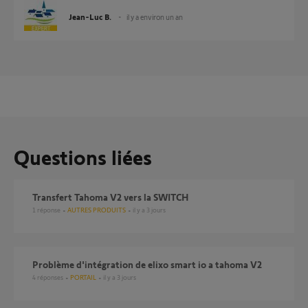
Jean-Luc B.
il y a environ un an
Questions liées
Transfert Tahoma V2 vers la SWITCH
1
réponse
AUTRES PRODUITS
il y a 3 jours
Problème d'intégration de elixo smart io a tahoma V2
4
réponses
PORTAIL
il y a 3 jours