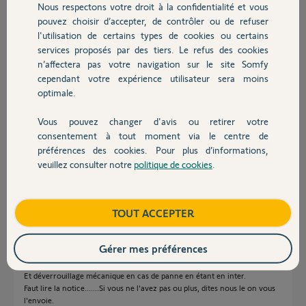
Nous respectons votre droit à la confidentialité et vous
Participer au fil de discussion
Chauffage
pouvez choisir d’accepter, de contrôler ou de refuser
l'utilisation de certains types de cookies ou certains
services proposés par des tiers. Le refus des cookies
Autres produits
Réponses
n’affectera pas votre navigation sur le site Somfy
cependant votre expérience utilisateur sera moins
optimale.
Bonjour,
Vous pouvez changer d'avis ou retirer votre
Tout cela est décrit dans la notice de l'appareil à laquelle vous pouvez
Devis avec un pro
consentement à tout moment via le centre de
vous référer.
préférences des cookies. Pour plus d’informations,
-- Batterie de secours.
veuillez consulter notre
politique de cookies
.
Contact
-- Déverrouillage à clé.
Richy C.
il y a environ un an
Boutique
TOUT ACCEPTER
Gérer mes préférences
Accus de secours en cas de panne 230v et étant en exter.
Et déverrouillage mécanique en cas de panne en étant en inter.
Faut lire la notice.......Si vous ne l'avez pas ou plus, dites nous le on vous
l'envoie.