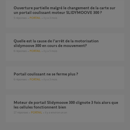
Ouverture partielle malgré le changement de la carte sur
un portail coulissant moteur SLIDYMOOVE 300 ?
5
réponses
PORTAIL
il y a 3 mois
Quelle est la cause de l'arrêt de la motorisation
slidymoove 300 en cours de mouvement?
6
réponses
PORTAIL
il y a 5 mois
Portail coulissant ne se ferme plus ?
6
réponses
PORTAIL
il y a 3 mois
Moteur de portail Slidymoove 300 clignote 3 fois alors que
les cellules fonctionnent bien
17
réponses
PORTAIL
il y a environ un an