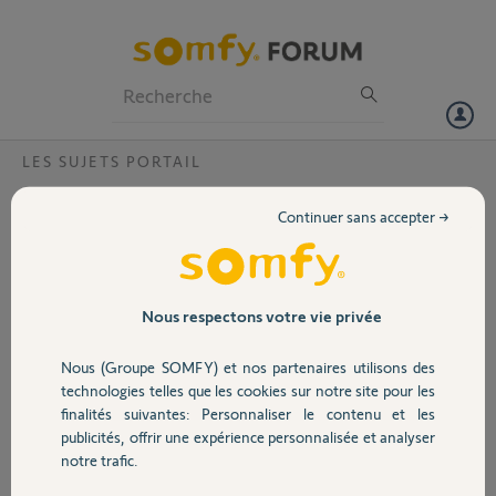
Particuliers
Professionnels
Forum
LES SUJETS PORTAIL
Volet
En cas de coupure électrique, comment
Continuer sans accepter →
ouvrir mon portail coulissant animé par
Portail
une motorisation SLIDYMOOVE 300 ?
Bonjour,
Garage
Nous respectons votre vie privée
Mon portail coulissant est motorisé avec un SLIDYMOOVE 300.
Dans le cas d'une coupure de l'alimentation électrique, comment
ouvrir ce portail manuellement ?
Nous (Groupe SOMFY) et nos partenaires utilisons des
Sécurité
Par avance, merci pour vos réponses.
technologies telles que les cookies sur notre site pour les
Alain
finalités suivantes: Personnaliser le contenu et les
publicités, offrir une expérience personnalisée et analyser
Domotique
notre trafic.
Arnaud H.
il y a environ un an