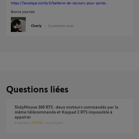
https://boutique.somfy.fr/batterie-de-secours-pour-portai...
Bonne journée
Charly
il y a environ un an
Questions liées
SlidyMoove 300 RTS : deux moteurs commandés par la
même télécommande et Keypad 2 RTS impossible à
appairer
4
réponses
PORTAIL
il y a 12 jours