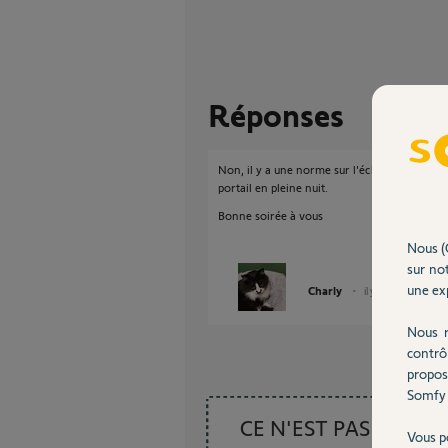
Réponses
Non, il y a une norme sur l'éclairage des vis
portail en pleine nuit.
Bonne soirée à vous
Nous (
sur not
une exp
Charly
il y a environ un an
Nous r
contrô
propos
Somfy 
CE N'EST PAS CE
Vous p