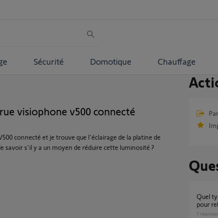
ge
Sécurité
Domotique
Chauffage
Acti
e rue visiophone v500 connecté
Par
Im
V500 connecté et je trouve que l'éclairage de la platine de
e savoir s'il y a un moyen de réduire cette luminosité ?
Ques
Quel type de cable 2x0.75mm2 et classement
pour re
7
réponse