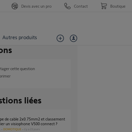
Devis avec un pro
Contact
Boutique
Autres produits
ons
tager cette question
primer
tions liées
lier un visiophone V500 connect ?
DOMOTIQUE
il y a 23 jours
s