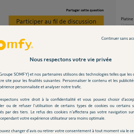
Partager cette question
platin
Participer au fil de discussion
13
répons
Continuer sans ac
Problème module de connectivité sur V500
PRO io
io qui doit sécuriser les abords immédiats du
3
réponse
Nous respectons votre vie privée
Groupe SOMFY) et nos partenaires utilisons des technologies telles que les 
Déconnection visiophone SOMFY V500
re site pour les finalités suivantes: Personnaliser le contenu et les publicités
Connec
érience personnalisée et analyser notre trafic.
9
réponse
espectons votre droit à la confidentialité et vous pouvez choisir d’accep
ler ou de refuser l'utilisation de certains types de cookies ou certains s
Retou
és par des tiers. Le refus des cookies n’affectera pas votre navigation sur 
5
réponse
cependant votre expérience utilisateur sera moins optimale.
ouvez changer d'avis ou retirer votre consentement à tout moment via le ce