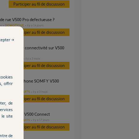
Participer au fil de discussion
e de rue V500 Pro defectueuse ?
DOMOTIQUE
il y a 14 jours
es
Participer au fil de discussion
cepter →
.
DOMOTIQUE
il y a 3 mois
s
Participer au fil de discussion
cookies
, offrir
t
AUTRES PRODUITS
il y a 3 mois
s
Participer au fil de discussion
ter, de
ervices
r d'expérience V500 Connect
le site
AUTRES PRODUITS
il y a 17 jours
s
Participer au fil de discussion
ntre de