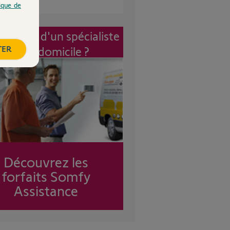
tique de
vention d'un spécialiste
TER
à mon domicile ?
Découvrez les
forfaits Somfy
Assistance