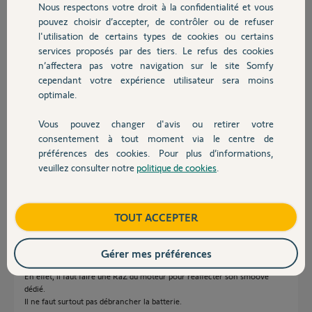
Nous respectons votre droit à la confidentialité et vous
prog de T1, afin de vider la mémoire de M2.
Chauffage
pouvez choisir d’accepter, de contrôler ou de refuser
J'ai fait cette manip (mais sans débrancher la batterie ?), et cela ne
l'utilisation de certains types de cookies ou certains
donne aucun résultat ...
si quelqu'un peut venir à mon secours, merci par avance
services proposés par des tiers. Le refus des cookies
Autres produits
Très bonne soirée à tous
n’affectera pas votre navigation sur le site Somfy
Phil
cependant votre expérience utilisateur sera moins
optimale.
bernard J.
Vous pouvez changer d'avis ou retirer votre
il y a 12 mois
Devis avec un pro
consentement à tout moment via le centre de
Participer au fil de discussion
préférences des cookies. Pour plus d’informations,
veuillez consulter notre
politique de cookies
.
Contact
Réponses
Boutique
TOUT ACCEPTER
C'est à dire que le "spécialiste" au téléphone ne gère pas les solutions
Gérer mes préférences
Pro, uniquement celles du réseau particulier, or, le Yslo est du réseau Pro.
En effet, il faut faire une RàZ du moteur pour réaffecter son smoove
dédié.
Il ne faut surtout pas débrancher la batterie.