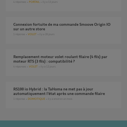
4
réponses
PORTAIL
il y a 13 jours
Connexion fortuite de ma commande Smoove Origin IO
sur un autre store
1
réponse
VOLET
il y a 26 jours
Remplacement moteur volet roulant filaire (4 fils) par
moteur RTS (3 fils) : compatibilité ?
4
réponses
VOLET
il y a 12 jours
RS100 io Hybrid : la TaHoma ne met pas à jour
automatiquement l’état après une commande filaire
1
réponse
DOMOTIQUE
il y a environ un mois