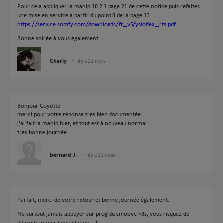
Pour cela appliquer la manip 18.2.1 page 21 de cette notice puis refaites
une mise en service à partir du point 8 de la page 13.
https://service.somfy.com/downloads/fr_v5/ysloflex_rts.pdf
Bonne soirée à vous également.
Charly
il y a 12 mois
Bonjour Coyotte
merci pour votre réponse très bien documentée
j'ai fait la manip hier, et tout est à nouveau normal
très bonne journée
bernard J.
il y a 12 mois
Parfait, merci de votre retour et bonne journée également.
Ne surtout jamais appuyer sur prog du smoove >3s, vous risquez de
déprogrammer l'installation :-(