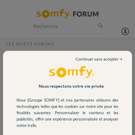
Particuliers
Professionnels
Forum
LES SUJETS PORTAIL
Volet
probleme fermeture automatique et
Continuer sans accepter →
detection de passage
Portail
Bonjour,
Merci,
Garage
Nous respectons votre vie privée
Jean michel K.
Nous (Groupe SOMFY) et nos partenaires utilisons des
Sécurité
il y a 11 mois
technologies telles que les cookies sur notre site pour les
Participer au fil de discussion
finalités suivantes: Personnaliser le contenu et les
publicités, offrir une expérience personnalisée et analyser
Domotique
notre trafic.