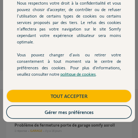
Réponses
Nous respectons votre droit à la confidentialité et vous
Chauffage
pouvez choisir d’accepter, de contrôler ou de refuser
l'utilisation de certains types de cookies ou certains
Merci de développer, notre boule de cristal est toujours en congés d'été.
services proposés par des tiers. Le refus des cookies
Autres produits
n’affectera pas votre navigation sur le site Somfy
Bonne journée
cependant votre expérience utilisateur sera moins
optimale.
Charly
il y a 11 mois
Vous pouvez changer d'avis ou retirer votre
Devis avec un pro
consentement à tout moment via le centre de
préférences des cookies. Pour plus d’informations,
veuillez consulter notre
politique de cookies
.
Contact
Boutique
TOUT ACCEPTER
Questions liées
Gérer mes préférences
Problème de fermeture porte de garage somfy axroll
1
réponse
GARAGE
il y a 18 jours