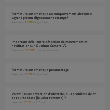
Fermeture automatique au comportement aleatoire:
voyant pieton clignotement etrange?
9
réponses
PORTAIL
il y a 6 mois
Important délai entre détection de mouvement et
notification sur Outdoor Camera V2
7
réponses
SÉCURITÉ
il y a environ un mois
Fermeture automatique paramétrage
8
réponses
PORTAIL
il y a 9 mois
Volet: Fausse détection d'obstacle, puis problème de fin
de course basse (le volet remonte) ?
1
réponse
VOLET
il y a 5 mois