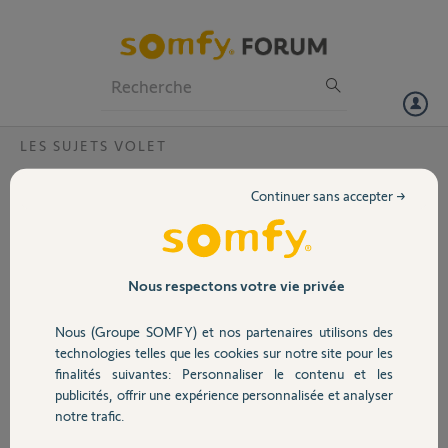
Particuliers
Professionnels
Forum
LES SUJETS VOLET
Volet
compatibilité oximo et ariane ?
Continuer sans accepter →
Bonjour,
Portail
Je dois changer un moteur ariane 6/17 rts2, quels sont les moteurs
compatibles ?
Merci d'avance.
Garage
Nous respectons votre vie privée
Manuel
Nous (Groupe SOMFY) et nos partenaires utilisons des
Sécurité
MANUEL C.
technologies telles que les cookies sur notre site pour les
il y a 10 mois
finalités suivantes: Personnaliser le contenu et les
Participer au fil de discussion
publicités, offrir une expérience personnalisée et analyser
Domotique
notre trafic.