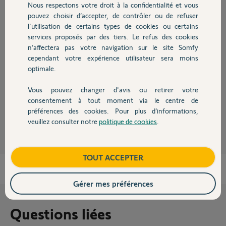
Nous respectons votre droit à la confidentialité et vous
Chauffage
Réponses
pouvez choisir d’accepter, de contrôler ou de refuser
l'utilisation de certains types de cookies ou certains
services proposés par des tiers. Le refus des cookies
Autres produits
Bonjour
n’affectera pas votre navigation sur le site Somfy
cependant votre expérience utilisateur sera moins
Il existe un kit de remplacement :
optimale.
https://boutique.somfy.fr/kit-de-remplacement-pour-moteur...
Bonne journée.
Vous pouvez changer d'avis ou retirer votre
Devis avec un pro
consentement à tout moment via le centre de
préférences des cookies. Pour plus d’informations,
Jean-Luc B.
il y a 10 mois
veuillez consulter notre
politique de cookies
.
Contact
Boutique
TOUT ACCEPTER
Gérer mes préférences
Questions liées