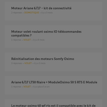
Moteur Ariane 6/17 - kit de connectivité
2
réponses
DOMOTIQUE
il y a 3 mois
Moteur volet roulant oximo IO télécommandes
compatibles ?
1
réponse
VOLET
il y a 6 mois
Réinitialisation des moteurs Somfy Oximo
3
réponses
VOLET
il y a 3 mois
Ariane 6/17 LT50 filaire + ModuleOximo 50 S RTS E Module
1
réponse
VOLET
il y a plus d'un an
le moteur oximo 40 wf rts est il compatible avec le kit de