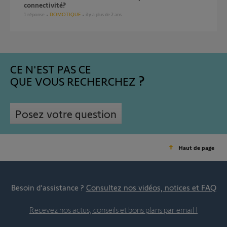
connectivité?
1
réponse
DOMOTIQUE
il y a plus de 2 ans
CE N'EST PAS CE
QUE VOUS RECHERCHEZ
Posez votre question
Haut de page
Besoin d’assistance ?
Consultez nos vidéos, notices et FAQ
Recevez nos actus, conseils et bons plans par email !