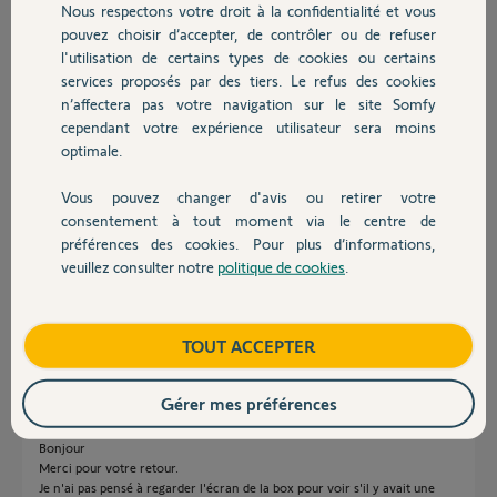
Nous respectons votre droit à la confidentialité et vous
Chauffage
il y a 10 mois
pouvez choisir d’accepter, de contrôler ou de refuser
Participer au fil de discussion
l'utilisation de certains types de cookies ou certains
services proposés par des tiers. Le refus des cookies
Autres produits
n’affectera pas votre navigation sur le site Somfy
cependant votre expérience utilisateur sera moins
Réponses
optimale.
Vous pouvez changer d'avis ou retirer votre
Si via le contact sec les deux vérins fonctionnent on peut affirmer que ca
Devis avec un pro
consentement à tout moment via le centre de
ne vient pas d'eux, reste dans tel cas la box.
préférences des cookies. Pour plus d’informations,
Lorsque le portail refuse de s'ouvrir, quel est le code sur l'afficheur ?
veuillez consulter notre
politique de cookies
.
Posez ici une photo de l'étiquette apposée sur la box.
Contact
Bonne journée
Boutique
TOUT ACCEPTER
Charly
il y a 10 mois
Gérer mes préférences
Bonjour
Merci pour votre retour.
Je n'ai pas pensé à regarder l'écran de la box pour voir s'il y avait une