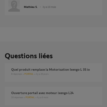
Mathieu S.
il y a 10 mois
Questions liées
Quel produit remplace la Motorisation Ixengo L 3S io
8
réponses
PORTAIL
il y a 26 jours
Ouverture portail avec moteur ixengo L24
10
réponses
PORTAIL
il y a 6 mois