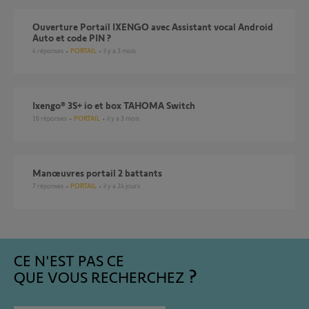
Ouverture Portail IXENGO avec Assistant vocal Android
Auto et code PIN ?
4
réponses
PORTAIL
il y a 3 mois
Ixengo® 3S+ io et box TAHOMA Switch
16
réponses
PORTAIL
il y a 3 mois
Manœuvres portail 2 battants
7
réponses
PORTAIL
il y a 24 jours
CE N'EST PAS CE
QUE VOUS RECHERCHEZ