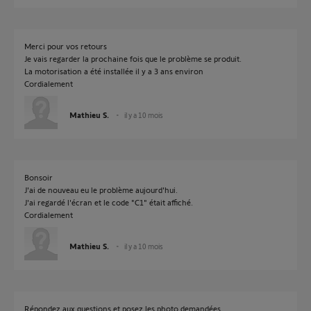
Merci pour vos retours
Je vais regarder la prochaine fois que le problème se produit.
La motorisation a été installée il y a 3 ans environ
Cordialement
Mathieu S.
il y a 10 mois
Bonsoir
J'ai de nouveau eu le problème aujourd'hui.
J'ai regardé l'écran et le code "C1" était affiché.
Cordialement
Mathieu S.
il y a 10 mois
Répondez aux questions et posez les photo demandées.