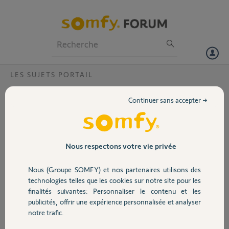
Particuliers
Professionnels
Forum
LES SUJETS PORTAIL
Volet
Problème ouverture Ixengo IO
Continuer sans accepter →
Bonjour,
Portail
Mon portail est équipé d'un moteur Ixengo L IO et de manière
intermittente mais fréquente (1 fois par semaine), je suis dans
Garage
Nous respectons votre vie privée
l'impossible de piloter l'ouverture ou la fermeture du portail via mes
Keygo ou l'application Tahoma. En revanche je peux le piloter via le
Nous (Groupe SOMFY) et nos partenaires utilisons des
V500 (mode filaire).
Sécurité
technologies telles que les cookies sur notre site pour les
Avez vous déja ce type de problème?
finalités suivantes: Personnaliser le contenu et les
Merci d'avance pour votre retour.
publicités, offrir une expérience personnalisée et analyser
Cordialement
Domotique
notre trafic.
Mathieu S.