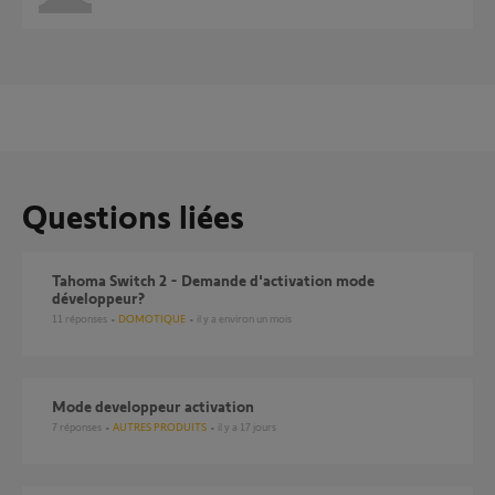
Questions liées
Tahoma Switch 2 - Demande d'activation mode
développeur?
11
réponses
DOMOTIQUE
il y a environ un mois
mode developpeur activation
7
réponses
AUTRES PRODUITS
il y a 17 jours