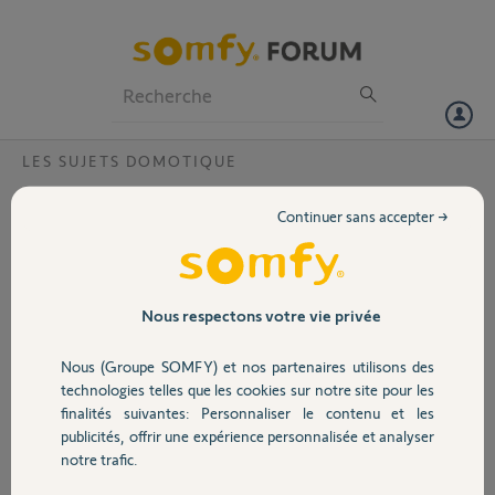
Particuliers
Professionnels
Forum
LES SUJETS DOMOTIQUE
Volet
Mode développeur et accès à distance
Continuer sans accepter →
Tahoma
Portail
Bonjour,
Je souhaite passer ma
Garage
Nous respectons votre vie privée
tahoma je suppose V1 en mode développeur afin de migrer ma
domotique vers Home assistant. Cependant je ne trouve pas la
Nous (Groupe SOMFY) et nos partenaires utilisons des
possibilité de le faire sur mon compte. Pouvez vous m'aider ?
Sécurité
technologies telles que les cookies sur notre site pour les
Tahoma connecté depuis : Date d'activation 16.07.2020
finalités suivantes: Personnaliser le contenu et les
publicités, offrir une expérience personnalisée et analyser
Merci,
Domotique
notre trafic.
Tanguy D.