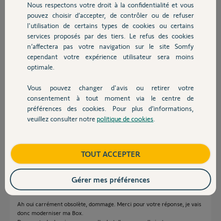
Nous respectons votre droit à la confidentialité et vous
Chauffage
il y a 10 mois
pouvez choisir d’accepter, de contrôler ou de refuser
Participer au fil de discussion
l'utilisation de certains types de cookies ou certains
services proposés par des tiers. Le refus des cookies
Autres produits
n’affectera pas votre navigation sur le site Somfy
cependant votre expérience utilisateur sera moins
Réponses
optimale.
Vous pouvez changer d'avis ou retirer votre
La V1 n'est plus migrable nulle part, entièrement obsolète.
Devis avec un pro
consentement à tout moment via le centre de
Il faudra la Switch pour votre projet
préférences des cookies. Pour plus d’informations,
https://boutique.somfy.fr/produits/domotique/accessoires-...
veuillez consulter notre
politique de cookies
.
Contact
Bonne journée
Charly
il y a 10 mois
Boutique
TOUT ACCEPTER
Gérer mes préférences
Bonjour Le Coyote,
Ah oui carrément obsolète, dommage. Merci pour votre réponse, je vais
donc moderniser ma Box.