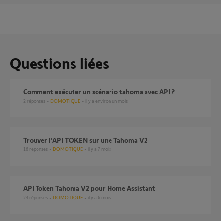
Questions liées
comment exécuter un scénario tahoma avec API ?
2
réponses
DOMOTIQUE
il y a environ un mois
Trouver l'API TOKEN sur une Tahoma V2
16
réponses
DOMOTIQUE
il y a 7 mois
API Token Tahoma V2 pour Home Assistant
23
réponses
DOMOTIQUE
il y a 6 mois