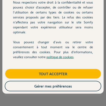
Nous respectons votre droit à la confidentialité et vous
Chauffage
Merci d'avance,
pouvez choisir d’accepter, de contrôler ou de refuser
l'utilisation de certains types de cookies ou certains
Merci,
services proposés par des tiers. Le refus des cookies
Autres produits
n’affectera pas votre navigation sur le site Somfy
Raphael R.
cependant votre expérience utilisateur sera moins
il y a 9 mois
optimale.
Participer au fil de discussion
Vous pouvez changer d'avis ou retirer votre
Devis avec un pro
consentement à tout moment via le centre de
préférences des cookies. Pour plus d’informations,
Réponses
veuillez consulter notre
politique de cookies
.
Contact
Bonjour
J ai le meme soucis
Boutique
TOUT ACCEPTER
Pin 1232 2962 6939
Gérer mes préférences
renaud M.
il y a 9 mois