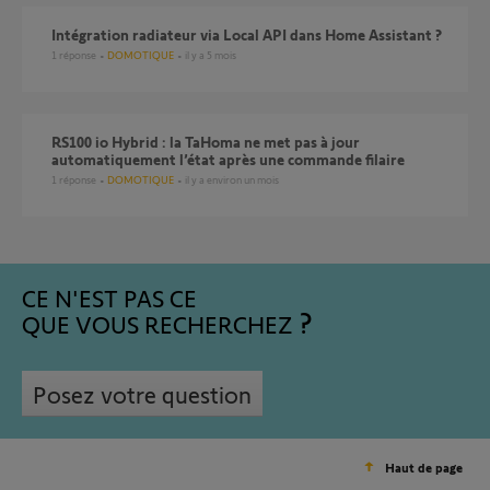
Intégration radiateur via Local API dans Home Assistant ?
1
réponse
DOMOTIQUE
il y a 5 mois
RS100 io Hybrid : la TaHoma ne met pas à jour
automatiquement l’état après une commande filaire
1
réponse
DOMOTIQUE
il y a environ un mois
CE N'EST PAS CE
QUE VOUS RECHERCHEZ
Posez votre question
Haut de page