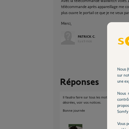
Avec la télécommande wallwitch voies 1
télécommande après appareillage me com
plus ouvre le portail ce que je ne veux pa
Merci,
PATRICK C.
il y a 9 mois
Nous (
sur not
Réponses
une exp
Nous r
Il faudra faire sur tous les moteurs une suppr
contrô
désirées, voir vos notices.
propos
Bonne journée
Somfy 
Vous p