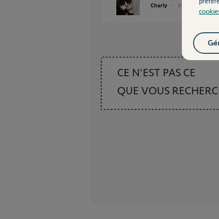
préfér
Charly
il y a 9 mois
cookie
Gér
CE N'EST PAS CE
QUE VOUS RECHER