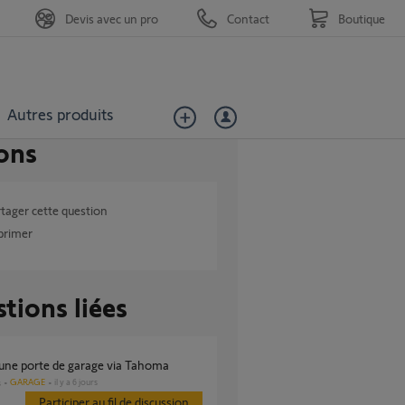
Devis avec un pro
Contact
Boutique
Autres produits
ons
tager cette question
primer
tions liées
r une porte de garage via Tahoma
GARAGE
il y a 6 jours
s
Participer au fil de discussion