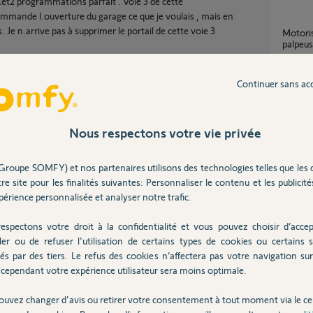
et2 programmations parfait . Voie 3 de cette
mande l.ouverture du garage ce que je voulais , mais en
s. Je n.arrive pas à supprimer le portail de cette voie 3
Motorisation porte garage sans barre
palpeus
9
réponse
Continuer sans ac
Portail exavia RTS quel moteur de porte
choisir
Nous respectons votre vie privée
4
réponse
Partager cette question
Participer au fil de discussion
Groupe SOMFY) et nos partenaires utilisons des technologies telles que les 
re site pour les finalités suivantes: Personnaliser le contenu et les publicités
Teleco
érience personnalisée et analyser notre trafic.
1
réponse
espectons votre droit à la confidentialité et vous pouvez choisir d’accep
ession de toutes les TC puis réaffecter celles
ler ou de refuser l'utilisation de certains types de cookies ou certains s
Ouver
és par des tiers. Le refus des cookies n’affectera pas votre navigation sur 
6
réponse
cependant votre expérience utilisateur sera moins optimale.
ouvez changer d'avis ou retirer votre consentement à tout moment via le ce