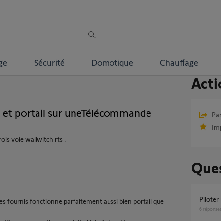
ge
Sécurité
Domotique
Chauffage
Acti
e et portail sur uneTélécommande
Par
Im
ois voie wallwitch rts .
Ques
Pilote
fournis fonctionne parfaitement aussi bien portail que
6
réponse