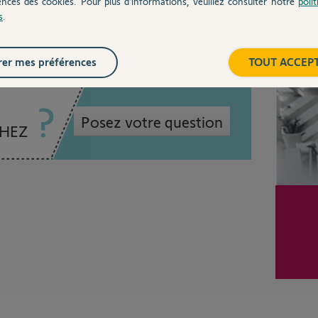
ences des cookies. Pour plus d’informations, veuillez consulter notre
poli
s
.
Inter
er mes préférences
TOUT ACCEP
Posez votre question
CHEZ