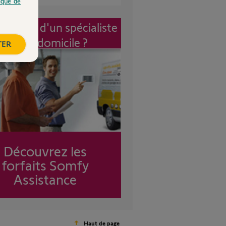
tique de
vention d'un spécialiste
à mon domicile ?
TER
Découvrez les
forfaits Somfy
Assistance
Haut de page