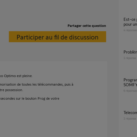
Est-ce possible d'avoir des télécommandes
pour u
Partager cette question
4
réponse
Participer au fil de discussion
Probl
1
réponse
xo Optimo est pleine.
Programmation par copie entre 2 KEYGO
morisation de toutes les télécommandes, puis à
SOMFY
re possession.
6
réponse
 secondes sur le bouton Prog de votre
Teleco
1
réponse