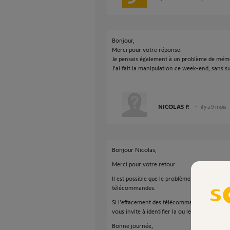
Bonjour,
Merci pour votre réponse.
Je pensais également à un problème de mém
J'ai fait la manipulation ce week-end, sans su
NICOLAS P.
il y a 9 mois
Bonjour Nicolas,
Merci pour votre retour.
Il est possible que le problème provienne d'u
télécommandes.
Si l’effacement des télécommandes dans la mé
vous invite à identifier la ou les télécommand
Bonne journée,