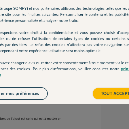
Groupe SOMFY) et nos partenaires utilisons des technologies telles que les 
re site pour les finalités suivantes: Personnaliser le contenu et les publicités
érience personnalisée et analyser notre trafic.
espectons votre droit à la confidentialité et vous pouvez choisir d’accep
ler ou de refuser l'utilisation de certains types de cookies ou certains s
és par des tiers. Le refus des cookies n’affectera pas votre navigation sur 
cependant votre expérience utilisateur sera moins optimale.
mandes à l’origine de ce défaut et à les
ouvez changer d'avis ou retirer votre consentement à tout moment via le ce
mandes à l'origine du problème ?
ences des cookies. Pour plus d’informations, veuillez consulter notre
poli
s
.
er mes préférences
TOUT ACCEP
s de l’ajout est celle qui est à mettre en