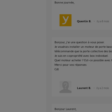
Bonne journée,
Quentin B.
il y a 8 mois
Bonjour, j’ai une question à vous poser.
Je voudrais installer un moteur de porte bas
télécommande que la porte collective des bo
Je suis en copropriété avec box individuel.
Quel moteur acheter ? Est-ce possible avec t
Merci pour vos réponses
Cdt
Laurent B.
il y a 2 mois
Bonjour Laurent,