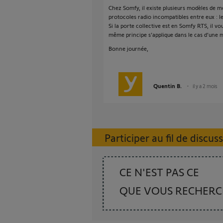
Chez Somfy, il existe plusieurs modèles de m
protocoles radio incompatibles entre eux : l
Si la porte collective est en Somfy RTS, il 
même principe s’applique dans le cas d’une 
Bonne journée,
Quentin B.
il y a 2 mois
Participer au fil de discus
CE N'EST PAS CE
QUE VOUS RECHER