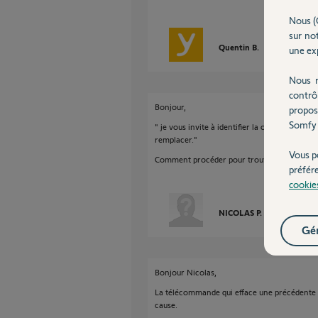
Nous (
sur not
Quentin B.
il y a 9 mois
une exp
Nous r
contrô
Bonjour,
propos
Somfy 
" je vous invite à identifier la ou les télécom
remplacer."
Vous p
Comment procéder pour trouver les télécom
préfér
cookie
NICOLAS P.
il y a 9 mois
Gér
Bonjour Nicolas,
La télécommande qui efface une précédente lor
cause.