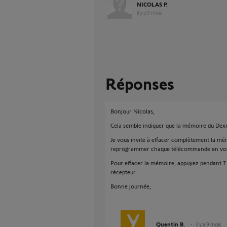
NICOLAS P.
il y a 9 mois
Réponses
Bonjour Nicolas,
Cela semble indiquer que la mémoire du Dex
Je vous invite à effacer complètement la mé
reprogrammer chaque télécommande en vot
Pour effacer la mémoire, appuyez pendant 7
récepteur.
Bonne journée,
Quentin B.
il y a 9 mois