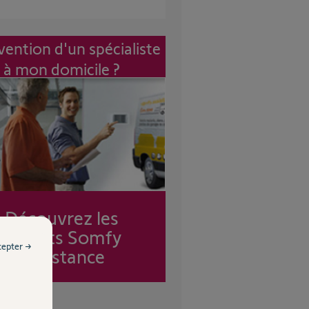
vention d'un spécialiste
à mon domicile ?
Découvrez les
forfaits Somfy
cepter →
Assistance