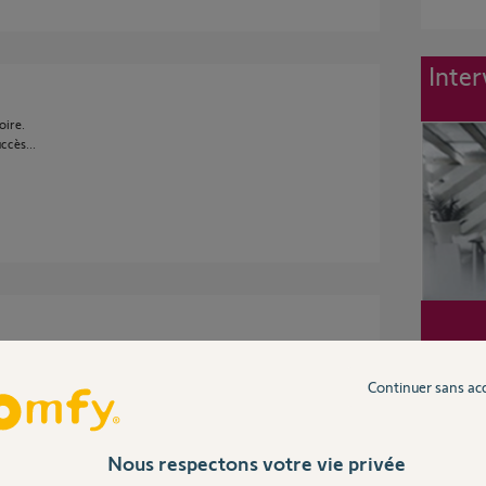
Inter
oire.
ccès...
n code RTS identique entre plusieurs
Continuer sans ac
moire du moteur n’a pas porté ses fruits, je
es à l’origine de ce défaut et à les remplacer.
Nous respectons votre vie privée