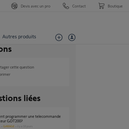
Devis avec un pro
Contact
Boutique
Autres produits
ons
tager cette question
primer
tions liées
teur GDT200?
GARAGE
il y a 10 jours
s