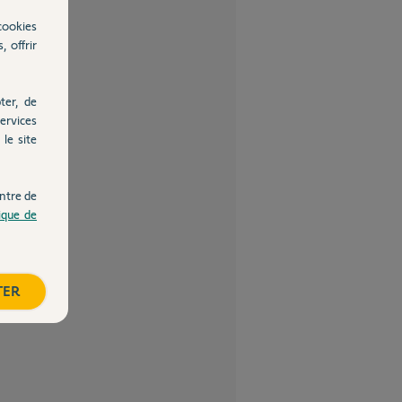
cookies
, offrir
ter, de
ervices
le site
ntre de
tique de
TER