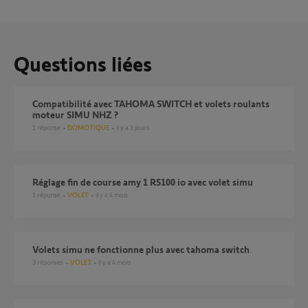
Questions liées
Compatibilité avec TAHOMA SWITCH et volets roulants
moteur SIMU NHZ ?
1
réponse
DOMOTIQUE
il y a 3 jours
Réglage fin de course amy 1 RS100 io avec volet simu
1
réponse
VOLET
il y a 4 mois
Volets simu ne fonctionne plus avec tahoma switch
3
réponses
VOLET
il y a 4 mois