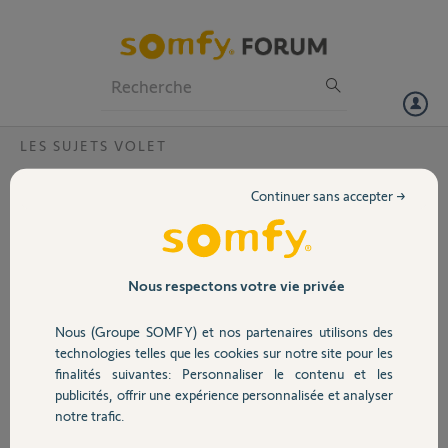
Particuliers
Professionnels
Forum
LES SUJETS VOLET
Volet
Volet SIMU T5Hz02
Continuer sans accepter →
Bonjour,
Portail
Je me permets de vous contacter concernant un problème sur mes
volets roulants SIMU équipés de moteurs T5Hz02 associés à des
Garage
Nous respectons votre vie privée
émetteurs Hz muraux.
Nous (Groupe SOMFY) et nos partenaires utilisons des
Dans une chambre, trois volets étaient pilotés par un même
Sécurité
émetteur Hz. Depuis quelque temps, cet émetteur ne fonctionnait
technologies telles que les cookies sur notre site pour les
plus qu’en mode instable (obligation de rester appuyé sur
finalités suivantes: Personnaliser le contenu et les
montée/descente — un appui bref ne déclenchait plus le cycle
publicités, offrir une expérience personnalisée et analyser
Domotique
complet). La pile a fini par se vider et, après remplacement, l’émetteur
notre trafic.
ne pilotait plus aucun volet.