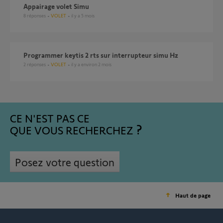
Appairage volet Simu
8
réponses
VOLET
il y a 5 mois
Programmer keytis 2 rts sur interrupteur simu Hz
2
réponses
VOLET
il y a environ 2 mois
CE N'EST PAS CE
QUE VOUS RECHERCHEZ
Posez votre question
Haut de page