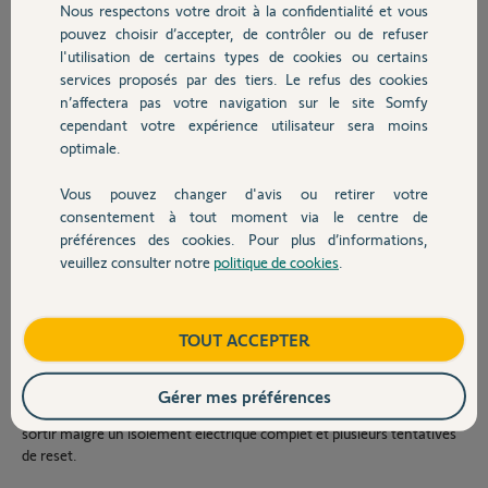
Nous respectons votre droit à la confidentialité et vous
Chauffage
J’ai alors tenté :
pouvez choisir d’accepter, de contrôler ou de refuser
l'utilisation de certains types de cookies ou certains
la reprogrammation via les anciennes télécommandes individuelles
services proposés par des tiers. Le refus des cookies
Autres produits
(touche PROG > 7 s) → aucune réaction,
n’affectera pas votre navigation sur le site Somfy
puis un reset complet 2–7–2 sur chacun des 3 volets, en isolant
cependant votre expérience utilisateur sera moins
chaque moteur (tous les autres volets débranchés).
optimale.
Cependant, aucun des trois moteurs T5Hz02 ne réagit au reset :
Vous pouvez changer d'avis ou retirer votre
aucun mouvement bref de va-et-vient,
Devis avec un pro
consentement à tout moment via le centre de
aucun signe d’entrée en mode annulation,
préférences des cookies. Pour plus d’informations,
veuillez consulter notre
politique de cookies
.
aucune réaction aux télécommandes.
Contact
Je suis certain que l’alimentation est correcte, et que les moteurs
eux-mêmes ne sont pas en sécurité thermique (ils n’ont pas bougé
Boutique
TOUT ACCEPTER
depuis plusieurs jours et certains sont restés hors tension plus d’une
heure).
Ils semblent néanmoins bloqués dans un état interne (mode
Gérer mes préférences
annulation non finalisé ? firmware figé ?) dont je ne parviens pas à les
sortir malgré un isolement électrique complet et plusieurs tentatives
de reset.