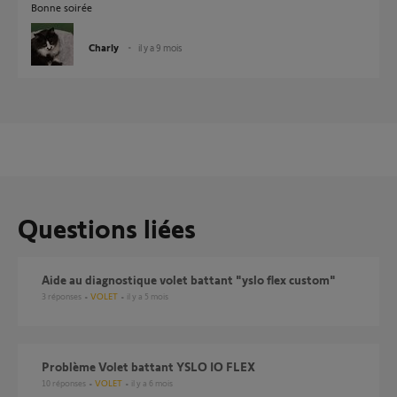
Bonne soirée
Charly
il y a 9 mois
Questions liées
Aide au diagnostique volet battant "yslo flex custom"
3
réponses
VOLET
il y a 5 mois
Problème Volet battant YSLO IO FLEX
10
réponses
VOLET
il y a 6 mois