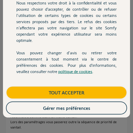
Nous respectons votre droit à la confidentialité et vous
Chauffage
2.1) mais sur le modèle Flex il n'y a pas d'écran
pouvez choisir d’accepter, de contrôler ou de refuser
ni de boutons de commande pour appliquer
l'utilisation de certains types de cookies ou certains
cette procédure.
services proposés par des tiers. Le refus des cookies
Autres produits
Merci pour votre aide pour le modèle flex ou la reparation des
n’affectera pas votre navigation sur le site Somfy
Customs
cependant votre expérience utilisateur sera moins
Cordialement
optimale.
Y.L
Vous pouvez changer d'avis ou retirer votre
Yves L.
Devis avec un pro
consentement à tout moment via le centre de
il y a 9 mois
préférences des cookies. Pour plus d’informations,
Participer au fil de discussion
veuillez consulter notre
politique de cookies
.
Contact
Réponses
Boutique
TOUT ACCEPTER
Gérer mes préférences
Il suffit de ne pas raccorder le moteur esclave et l'électronique le
reconnaitra comme étant un mono vantail.
Lors des paramétrages vous passerez outre la séquence de priorité de
vantail.