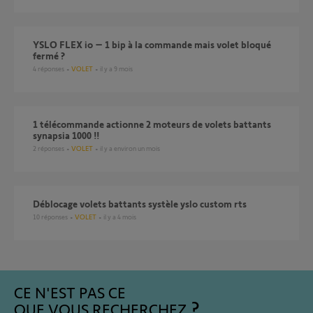
YSLO FLEX io – 1 bip à la commande mais volet bloqué
fermé ?
4
réponses
VOLET
il y a 9 mois
1 télécommande actionne 2 moteurs de volets battants
synapsia 1000 !!
2
réponses
VOLET
il y a environ un mois
Déblocage volets battants systèle yslo custom rts
10
réponses
VOLET
il y a 4 mois
CE N'EST PAS CE
QUE VOUS RECHERCHEZ