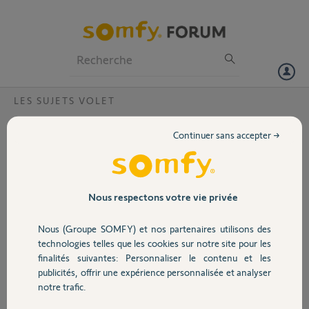
Particuliers
Professionnels
Forum
LES SUJETS VOLET
Volet
Moteur J406IO ne fonctionne pas ?
Continuer sans accepter →
Bonjour,
Portail
le moteur ne fonctionne pas . J'ai appliqué la procédure 10 réveil. Il y a
bien eu mouvement avec la double coupure et l'activation de la
touche PRROG. Mais la commande reste inopérante (avec la
Garage
Nous respectons votre vie privée
télécommande murale et la télécommande générale). Y a tel une
garantie de 5 ans sur ce type de matériel ?
Nous (Groupe SOMFY) et nos partenaires utilisons des
Sécurité
technologies telles que les cookies sur notre site pour les
Merci,
finalités suivantes: Personnaliser le contenu et les
publicités, offrir une expérience personnalisée et analyser
Domotique
William C.
notre trafic.
il y a 8 mois