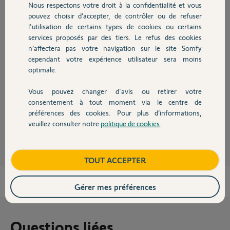
Participer au fil de discussion
Nous respectons votre droit à la confidentialité et vous
Chauffage
pouvez choisir d’accepter, de contrôler ou de refuser
l'utilisation de certains types de cookies ou certains
services proposés par des tiers. Le refus des cookies
Autres produits
Réponses
n’affectera pas votre navigation sur le site Somfy
cependant votre expérience utilisateur sera moins
optimale.
Il faudra poser la question à votre vendeur/installateur qui est le seul en
charge de votre SAV.
Vous pouvez changer d'avis ou retirer votre
Devis avec un pro
Bonne journée
consentement à tout moment via le centre de
préférences des cookies. Pour plus d’informations,
Charly
il y a 8 mois
veuillez consulter notre
politique de cookies
.
Contact
Boutique
TOUT ACCEPTER
Gérer mes préférences
Questions liées