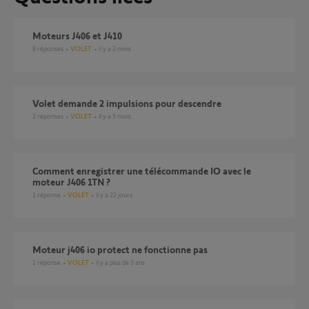
Moteurs J406 et J410
8
réponses
VOLET
il y a 2 mois
Volet demande 2 impulsions pour descendre
2
réponses
VOLET
il y a 5 mois
comment enregistrer une télécommande IO avec le
moteur J406 1TN ?
1
réponse
VOLET
il y a 22 jours
Moteur j406 io protect ne fonctionne pas
1
réponse
VOLET
il y a plus de 3 ans