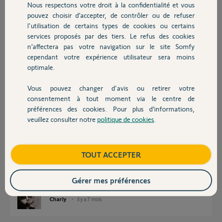
Nous respectons votre droit à la confidentialité et vous
Chauffage
Merci pour votre aide
pouvez choisir d’accepter, de contrôler ou de refuser
François
l'utilisation de certains types de cookies ou certains
Merci,
services proposés par des tiers. Le refus des cookies
Autres produits
n’affectera pas votre navigation sur le site Somfy
cependant votre expérience utilisateur sera moins
FRANCOIS C.
optimale.
il y a 7 mois
Participer au fil de discussion
Vous pouvez changer d'avis ou retirer votre
Devis avec un pro
consentement à tout moment via le centre de
préférences des cookies. Pour plus d’informations,
Réponses
veuillez consulter notre
politique de cookies
.
Contact
Boutique
TOUT ACCEPTER
Si ces stores sont natifs radio, ce ne sera pas possible.
Avez vous une idée sur la marque et le type des moteurs de ces stores ?
Bonne journée
Gérer mes préférences
Charly
il y a 7 mois