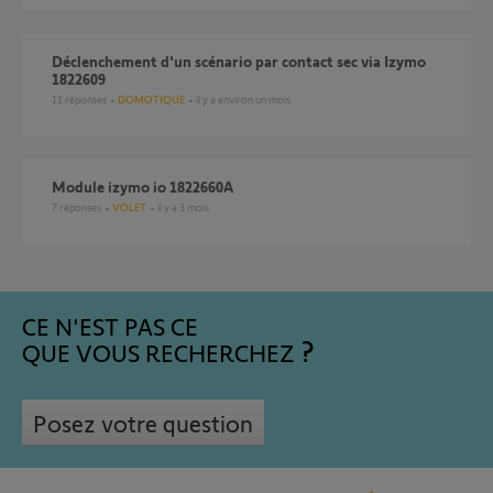
Déclenchement d'un scénario par contact sec via Izymo
1822609
11
réponses
DOMOTIQUE
il y a environ un mois
Module izymo io 1822660A
7
réponses
VOLET
il y a 3 mois
CE N'EST PAS CE
QUE VOUS RECHERCHEZ
Posez votre question