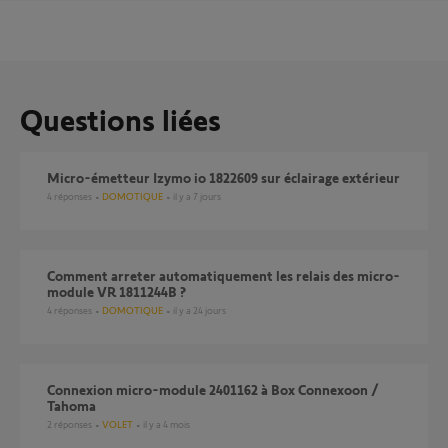
Questions liées
Micro-émetteur Izymo io 1822609 sur éclairage extérieur
4
réponses
DOMOTIQUE
il y a 7 jours
Comment arreter automatiquement les relais des micro-
module VR 1811244B ?
4
réponses
DOMOTIQUE
il y a 24 jours
Connexion micro-module 2401162 à Box Connexoon /
Tahoma
2
réponses
VOLET
il y a 4 mois