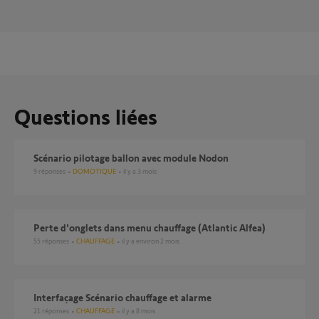
Questions liées
Scénario pilotage ballon avec module Nodon
9
réponses
DOMOTIQUE
il y a 3 mois
Perte d'onglets dans menu chauffage (Atlantic Alfea)
55
réponses
CHAUFFAGE
il y a environ 2 mois
Interfaçage Scénario chauffage et alarme
21
réponses
CHAUFFAGE
il y a 8 mois