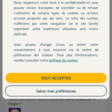
je ne trouve pas le pilotage de mon chauffage dans la liste des actions
Nous respectons votre droit à la confidentialité et vous
Chauffage
possibles..... -_-
pouvez choisir d’accepter, de contrôler ou de refuser
Comment est ce possible ?
l'utilisation de certains types de cookies ou certains
y-a-t-il un moyen d'asservir les zones du chauffage Shogun sur
services proposés par des tiers. Le refus des cookies
Autres produits
ouverture/fermeture d'un ouvrant ?
n’affectera pas votre navigation sur le site Somfy
cependant votre expérience utilisateur sera moins
Merci par avance pour vis réponses et votre compréhension,
optimale.
Cordialement
Vous pouvez changer d'avis ou retirer votre
Jean
Devis avec un pro
consentement à tout moment via le centre de
il y a 5 mois
préférences des cookies. Pour plus d’informations,
Participer au fil de discussion
veuillez consulter notre
politique de cookies
.
Contact
Réponses
Boutique
TOUT ACCEPTER
Gérer mes préférences
Bonjour
Pouvez vous faire un scénario manuel pour activer ou désactiver le
Shogun ?