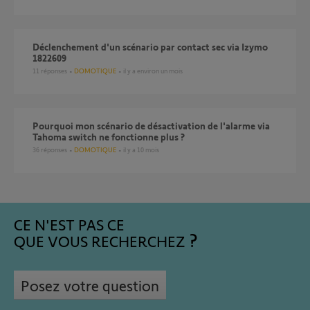
Déclenchement d'un scénario par contact sec via Izymo
1822609
11
réponses
DOMOTIQUE
il y a environ un mois
Pourquoi mon scénario de désactivation de l'alarme via
Tahoma switch ne fonctionne plus ?
36
réponses
DOMOTIQUE
il y a 10 mois
CE N'EST PAS CE
QUE VOUS RECHERCHEZ
Posez votre question