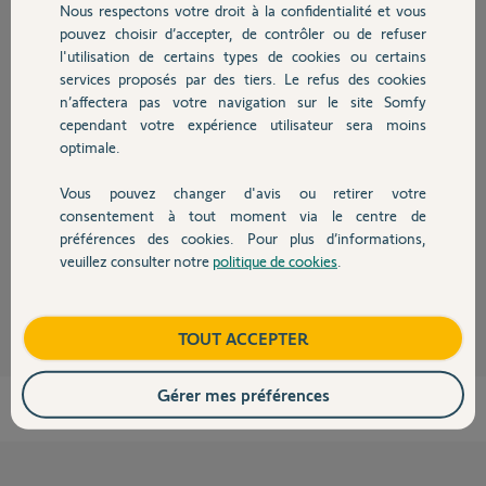
Nous respectons votre droit à la confidentialité et vous
Chauffage
pouvez choisir d’accepter, de contrôler ou de refuser
l'utilisation de certains types de cookies ou certains
Réponses
services proposés par des tiers. Le refus des cookies
Autres produits
n’affectera pas votre navigation sur le site Somfy
cependant votre expérience utilisateur sera moins
optimale.
Bonjour Alain,
L'incident concernant la communication DAIKIN / Tahoma est
Vous pouvez changer d'avis ou retirer votre
désormais résolu , je vous laisse reprendre l'association de vos produits.
Devis avec un pro
consentement à tout moment via le centre de
Bonne journée
préférences des cookies. Pour plus d’informations,
veuillez consulter notre
politique de cookies
.
Contact
Vanessa F.
il y a 3 mois
Boutique
TOUT ACCEPTER
Gérer mes préférences