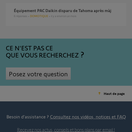
Équipement PAC Daikin disparu de Tahoma après màj
6
réponses
DOMOTIQUE
il y a environ un mois
CE N'EST PAS CE
QUE VOUS RECHERCHEZ
Posez votre question
Haut de page
Besoin d’assistance ?
Consultez nos vidéos, notices et FAQ
Recevez nos actus, conseils et bons plans par email !