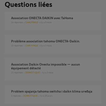
Questions liées
Association ONECTA DAIKIN avec TaHoma
14
réponses
CHAUFFAGE
il y a 5 mois
Problème association tahoma ONECTA-Daikin.
15
réponses
CHAUFFAGE
il y a 3 mois
Association Daikin Onecta impossible — aucun
équipement détecté
21
réponses
DOMOTIQUE
il y a 3 mois
problem spajanja tahoma switcha i daikn klima uređaja
1
réponse
DOMOTIQUE
il y a 20 jours