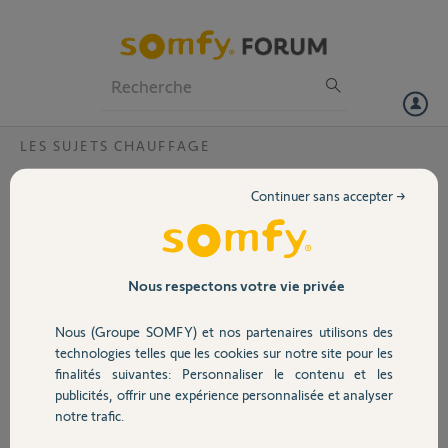
Particuliers
Professionnels
Forum
LES SUJETS CHAUFFAGE
Volet
Lien onecta tahoma
Continuer sans accepter →
Bonjour,
Portail
Comme les autres commentaires, ma liaison onecta daikin est
erroné.
Garage
Nous respectons votre vie privée
Merci de bien vouloir faire le nécessaire
Cordialement
Nous (Groupe SOMFY) et nos partenaires utilisons des
Sécurité
Merci,
technologies telles que les cookies sur notre site pour les
finalités suivantes: Personnaliser le contenu et les
publicités, offrir une expérience personnalisée et analyser
Alain B.
Domotique
notre trafic.
il y a 3 mois
Participer au fil de discussion