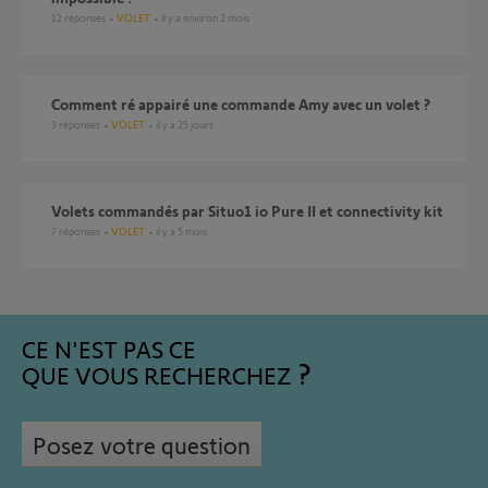
12
réponses
VOLET
il y a environ 2 mois
Comment ré appairé une commande Amy avec un volet ?
3
réponses
VOLET
il y a 25 jours
Volets commandés par Situo1 io Pure II et connectivity kit
7
réponses
VOLET
il y a 5 mois
CE N'EST PAS CE
QUE VOUS RECHERCHEZ
Posez votre question