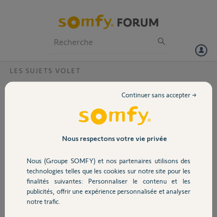
Particuliers
Professionnels
Forum
LES SUJETS VOLET
Volet
appareillage boitier amy 1 io (1871058A) et
Continuer sans accepter →
télécommandes situo 1 io Pure II
Portail
(1870312A)
Bonjour,
Garage
Nous respectons votre vie privée
J'ai un volet roulant qui fonctionne avec le boitier Amy 1 io
(1871058A).
J'ai aussi deux télécommandes Situo 1 io Pure II (1870312A).
Nous (Groupe SOMFY) et nos partenaires utilisons des
Sécurité
Comment appareiller les télécommandes Situo avec le boitier Amy ?
technologies telles que les cookies sur notre site pour les
finalités suivantes: Personnaliser le contenu et les
Merci,
publicités, offrir une expérience personnalisée et analyser
Domotique
notre trafic.
Francoise V.