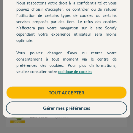
il y a 3 mois
Nous respectons votre droit à la confidentialité et vous
Chauffage
Participer au fil de discussion
pouvez choisir d’accepter, de contrôler ou de refuser
l'utilisation de certains types de cookies ou certains
services proposés par des tiers. Le refus des cookies
Autres produits
n’affectera pas votre navigation sur le site Somfy
Réponses
cependant votre expérience utilisateur sera moins
optimale.
Bonjour Françoise
Vous pouvez changer d'avis ou retirer votre
Devis avec un pro
consentement à tout moment via le centre de
On n'associe pas une télécommande à une autre télécommande. On
préférences des cookies. Pour plus d’informations,
associe une télécommande à une motorisation.
veuillez consulter notre
politique de cookies
.
Prenez la Situo et appuyez sur son bouton "prog" jusqu'au mouvement du
Contact
volet. (environ 3 secondes)
Prenez ensuite la télécommande Amy, vérifiez qu'elle est bien en
position "ON" (voir documentation) et appuyez très brièvement sur son
Boutique
TOUT ACCEPTER
bouton "prog". La télécommande Amy est associés à la motorisation.
Bonne journée.
Gérer mes préférences
Jean-Luc B.
il y a 3 mois