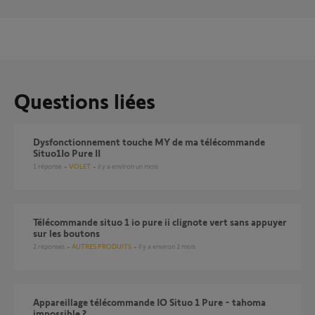
Questions liées
dysfonctionnement touche MY de ma télécommande
Situo1Io Pure II
1
réponse
VOLET
il y a environ un mois
télécommande situo 1 io pure ii clignote vert sans appuyer
sur les boutons
2
réponses
AUTRES PRODUITS
il y a environ 2 mois
appareillage télécommande IO Situo 1 Pure - tahoma
impossible ?