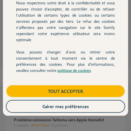
Réponses
Nous respectons votre droit à la confidentialité et vous
Chauffage
pouvez choisir d’accepter, de contrôler ou de refuser
l'utilisation de certains types de cookies ou certains
Bonjour Franck,
services proposés par des tiers. Le refus des cookies
Autres produits
Je ne pourrais vous donner la raison mais cela n'est à ce jour pas prévu.
n’affectera pas votre navigation sur le site Somfy
Bonne journée,
cependant votre expérience utilisateur sera moins
optimale.
Vanessa F.
il y a 3 mois
Vous pouvez changer d'avis ou retirer votre
Devis avec un pro
consentement à tout moment via le centre de
préférences des cookies. Pour plus d’informations,
veuillez consulter notre
politique de cookies
.
Contact
Boutique
TOUT ACCEPTER
Questions liées
Gérer mes préférences
Problème connexion TaHoma vers Apple HomeKit
17
réponses
DOMOTIQUE
il y a 25 jours