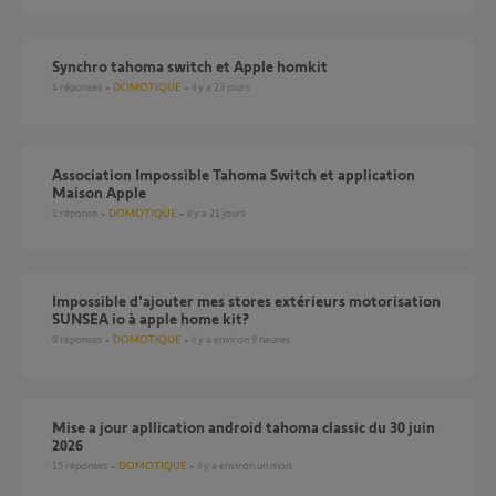
Synchro tahoma switch et Apple homkit
4
réponses
DOMOTIQUE
il y a 23 jours
Association Impossible Tahoma Switch et application
Maison Apple
1
réponse
DOMOTIQUE
il y a 21 jours
Impossible d'ajouter mes stores extérieurs motorisation
SUNSEA io à apple home kit?
0
réponses
DOMOTIQUE
il y a environ 9 heures
Mise a jour apllication android tahoma classic du 30 juin
2026
15
réponses
DOMOTIQUE
il y a environ un mois