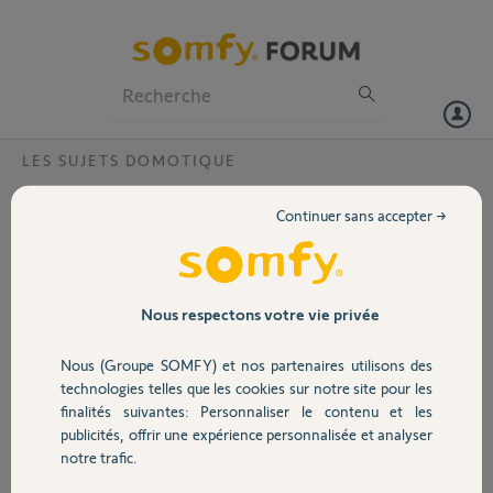
Particuliers
Professionnels
Forum
LES SUJETS DOMOTIQUE
Volet
TaHoma et Apple car play
Continuer sans accepter →
Bonjour,
Portail
Pourquoi ne pas rendre TaHoma visible dans Apple car play ?
Merci,
Garage
Nous respectons votre vie privée
Franck F.
Nous (Groupe SOMFY) et nos partenaires utilisons des
Sécurité
il y a 3 mois
technologies telles que les cookies sur notre site pour les
Participer au fil de discussion
finalités suivantes: Personnaliser le contenu et les
publicités, offrir une expérience personnalisée et analyser
Domotique
notre trafic.