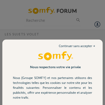
Particuliers
Professionnels
Forum
LES SUJETS VOLET
Volet
Impossible de modifier Sens de rotation
Continuer sans accepter →
volet battant
Portail
Bonjour,
Je n’arrive pas à modifier le sens de rotation, c’est-à-dire lorsque,
Garage
j’appuie sur le bouton pour fermer, il ouvre et lorsque j’appuie sur le
Nous respectons votre vie privée
bouton pour ouvrir ça ferme et dans la box TaHoma on voit
exactement le même scénario alors qu’il est ouvert, on voit fermer et
Nous (Groupe SOMFY) et nos partenaires utilisons des
Sécurité
inversement
technologies telles que les cookies sur notre site pour les
Merci
finalités suivantes: Personnaliser le contenu et les
Kit Synapsia 1000 io
publicités, offrir une expérience personnalisée et analyser
Domotique
notre trafic.
Merci,