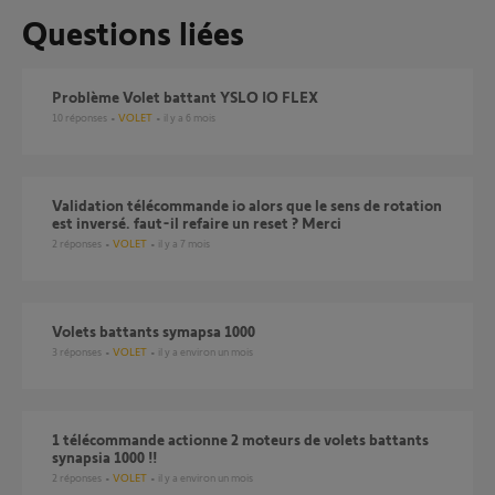
Questions liées
Problème Volet battant YSLO IO FLEX
10
réponses
VOLET
il y a 6 mois
Validation télécommande io alors que le sens de rotation
est inversé. faut-il refaire un reset ? Merci
2
réponses
VOLET
il y a 7 mois
Volets battants symapsa 1000
3
réponses
VOLET
il y a environ un mois
1 télécommande actionne 2 moteurs de volets battants
synapsia 1000 !!
2
réponses
VOLET
il y a environ un mois