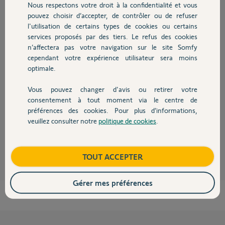
Nous respectons votre droit à la confidentialité et vous
Chauffage
Paul
pouvez choisir d’accepter, de contrôler ou de refuser
il y a 3 mois
l'utilisation de certains types de cookies ou certains
Participer au fil de discussion
services proposés par des tiers. Le refus des cookies
Autres produits
n’affectera pas votre navigation sur le site Somfy
cependant votre expérience utilisateur sera moins
optimale.
Réponses
Vous pouvez changer d'avis ou retirer votre
Devis avec un pro
consentement à tout moment via le centre de
https://forum.somfy.fr/questions/3725789-synapsia-1000-io-
préférences des cookies. Pour plus d’informations,
telecommande
veuillez consulter notre
politique de cookies
.
Contact
Charly
il y a 3 mois
Boutique
TOUT ACCEPTER
Gérer mes préférences