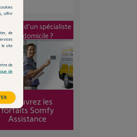
cookies
, offrir
vention d'un spécialiste
ter, de
à mon domicile ?
ervices
le site
ntre de
tique de
TER
Découvrez les
forfaits Somfy
Assistance