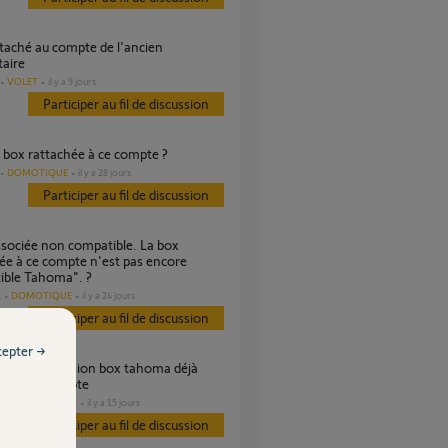
taire
VOLET
il y a 9 jours
Participer au fil de discussion
e box rattachée à ce compte ?
DOMOTIQUE
il y a 28 jours
Participer au fil de discussion
ée à ce compte n'est pas encore
ible Tahoma". ?
DOMOTIQUE
il y a 24 jours
s
Participer au fil de discussion
cepter →
hée a un compte
DOMOTIQUE
il y a 15 jours
es
Participer au fil de discussion