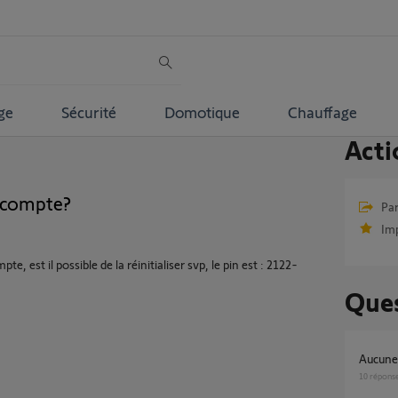
ge
Sécurité
Domotique
Chauffage
Acti
e compte?
Par
Im
e, est il possible de la réinitialiser svp, le pin est : 2122-
Ques
aucun
10
répons