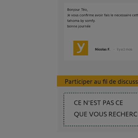
Bonjour Téo,
Je vous confirme avoir fais le necessaire cett
tahoma by somfy.
bonne journée
Nicolas F.
il y a 2 mois
Participer au fil de discus
CE N'EST PAS CE
QUE VOUS RECHER