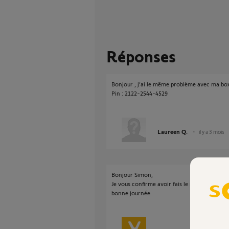
Réponses
Bonjour , j’ai le même problème avec ma bo
Pin : 2122-2544-4529
Laureen Q.
il y a 3 mois
Bonjour Simon,
Je vous confirme avoir fais le necessaire.
bonne journée