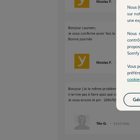
Nicolas F.
il y a 3 mois
Nous (
sur not
une exp
Bonjour Laureen,
Nous r
Je vous confirme avoir fais le necessaire.
Bonne journée
contrô
propos
Somfy 
Nicolas F.
il y a 3 mois
Vous p
préfér
cookie
Bonjour j’ai le même problème sur ma box tou
n’arrive pas à faire quoi que ce soit elle m’af
Gér
Je vous envois le pin : 209476500566
Téo G.
il y a 2 mois