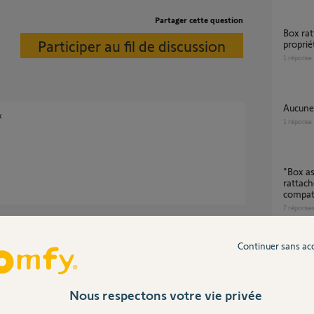
Partager cette question
Box rattaché au compte de l'ancien
Participer au fil de discussion
proprié
1
réponse
Aucun
x
1
réponse
"Box associée non compatible. La box
rattach
compat
7
réponse
Continuer sans ac
Problème de connexion box tahoma déjà
rattac
21
répons
Nous respectons votre vie privée