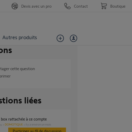
Devis avec un pro
Contact
Boutique
Autres produits
ons
tager cette question
primer
tions liées
e box rattachée à ce compte
DOMOTIQUE
il y a environ un mois
es
Participer au fil de discussion