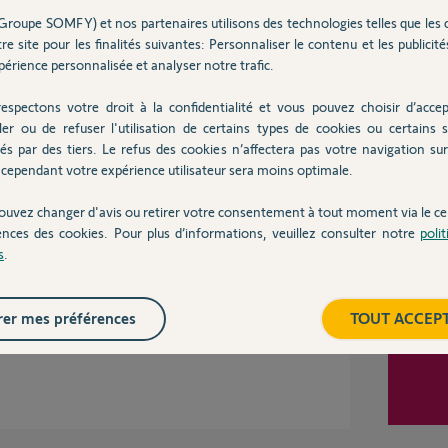
Groupe SOMFY) et nos partenaires utilisons des technologies telles que les 
re site pour les finalités suivantes: Personnaliser le contenu et les publicités
érience personnalisée et analyser notre trafic.
Inter
espectons votre droit à la confidentialité et vous pouvez choisir d’accep
ler ou de refuser l'utilisation de certains types de cookies ou certains s
és par des tiers. Le refus des cookies n’affectera pas votre navigation sur 
cependant votre expérience utilisateur sera moins optimale.
ouvez changer d'avis ou retirer votre consentement à tout moment via le ce
ences des cookies. Pour plus d’informations, veuillez consulter notre
poli
s
.
t juste installé par mon constructeur et je
fiche qu’elle est déjà associé à un compte..
er mes préférences
TOUT ACCEP