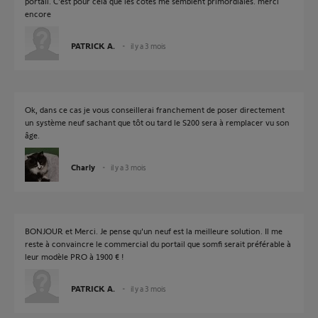
portail. C'est pour cela que les cotes me semblent primordiales. merci
encore
PATRICK A.
il y a 3 mois
Ok, dans ce cas je vous conseillerai franchement de poser directement
un système neuf sachant que tôt ou tard le S200 sera à remplacer vu son
âge.
Charly
il y a 3 mois
BONJOUR et Merci. Je pense qu'un neuf est la meilleure solution. Il me
reste à convaincre le commercial du portail que somfi serait préférable à
leur modèle PRO à 1900 € !
PATRICK A.
il y a 3 mois