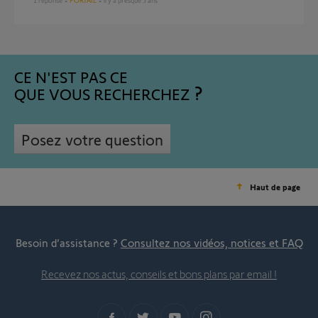
1
réponse
PORTAIL
il y a presque 5 ans
CE N'EST PAS CE
QUE VOUS RECHERCHEZ
Posez votre question
Haut de page
Besoin d’assistance ?
Consultez nos vidéos, notices et FAQ
Recevez nos actus, conseils et bons plans par email !