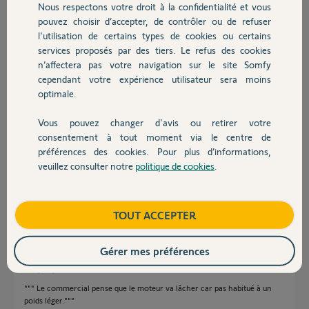
Nous respectons votre droit à la confidentialité et vous
Chauffage
il y a 3 mois
pouvez choisir d’accepter, de contrôler ou de refuser
Participer au fil de discussion
l'utilisation de certains types de cookies ou certains
services proposés par des tiers. Le refus des cookies
Autres produits
n’affectera pas votre navigation sur le site Somfy
cependant votre expérience utilisateur sera moins
Réponses
optimale.
Vous pouvez changer d'avis ou retirer votre
Devis avec un pro
Le S200 et son homologue SGA n'existent plus.
consentement à tout moment via le centre de
Voyez avec les cotes du Lockivia notice et cotes en bas de la fiche article
préférences des cookies. Pour plus d’informations,
https://boutique.somfy.fr/motorisation-lockyvia-essential...
veuillez consulter notre
politique de cookies
.
Contact
Bonne soirée
Charly
il y a 3 mois
Boutique
TOUT ACCEPTER
Gérer mes préférences
Bonjour,
""" Le commercial pense que le moteur va lâcher car pas habitué à un
poids léger."""