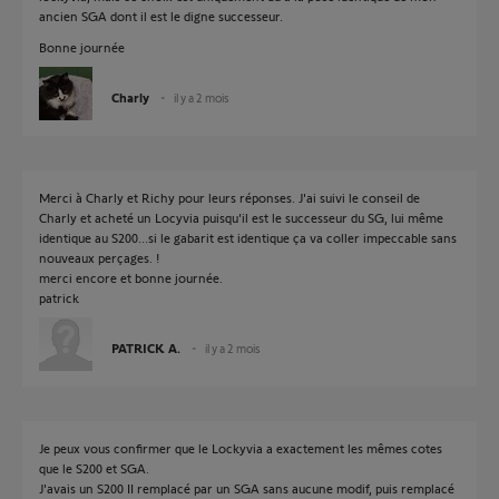
ancien SGA dont il est le digne successeur.
Bonne journée
Charly
il y a 2 mois
Merci à Charly et Richy pour leurs réponses. J'ai suivi le conseil de
Charly et acheté un Locyvia puisqu'il est le successeur du SG, lui même
identique au S200...si le gabarit est identique ça va coller impeccable sans
nouveaux perçages. !
merci encore et bonne journée.
patrick
PATRICK A.
il y a 2 mois
Je peux vous confirmer que le Lockyvia a exactement les mêmes cotes
que le S200 et SGA.
J'avais un S200 II remplacé par un SGA sans aucune modif, puis remplacé