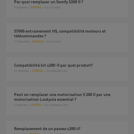
Par quoi remplacer un Somfy S200 II ?
9
réponses
PORTAIL
il y a 12 mois
S7000 entrainement HS, compatibilité moteurs et
télécommandes ?
17
réponses
GARAGE
il y a 4 mois
Compatibilité kit s200-II par quel produit?
14
réponses
PORTAIL
il y a plus de 3 ans
Peut on remplacer une motorisation S 200 II par une
motorisation Lockyvia essential ?
2
réponses
PORTAIL
il y a presque 4 ans
Remplacement de un passeo s200 ii?