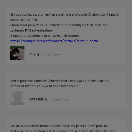
Si vous voulez absolument un système à protocole IO alors oui il faudra
passer par un Pro.
Sinon vous pouvez vous l'acheter sur la boutique car la pose des
systèmes RTS est enfantine.
Il faudra un système à bras, voyez l'économie
https://boutique.somfy.fr/produits/portails/moteur-portai...
Charly
il y a 3 mois
Merci pour vos conseils ! j'hesite entre evolvya et lockivia qui me
semblent identiques ? y a til des différences ?
PATRICK A.
il y a 2 mois
Les deux sont franchement biens, pour ma part j'ai opté pour un
lockyvia, mais ce choix est uniquement dû à la pose identique de mon