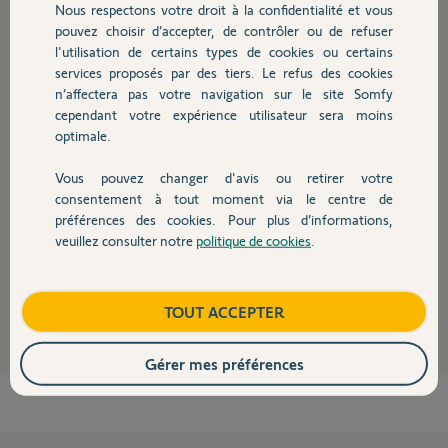
Nous respectons votre droit à la confidentialité et vous
Chauffage
Participer au fil de discussion
pouvez choisir d’accepter, de contrôler ou de refuser
l'utilisation de certains types de cookies ou certains
services proposés par des tiers. Le refus des cookies
Autres produits
n’affectera pas votre navigation sur le site Somfy
Réponses
cependant votre expérience utilisateur sera moins
optimale.
Bonjour Steeve,
Vous pouvez changer d'avis ou retirer votre
Sachez qu'il ne faut pas supprimer de produits Io sans quoi une remise à
Devis avec un pro
consentement à tout moment via le centre de
zéro doit être effectué.
préférences des cookies. Pour plus d’informations,
J'ai récupéré le produit, je vous laisses tester.
veuillez consulter notre
politique de cookies
.
Bonne journée,
Contact
Vanessa F.
il y a 2 mois
Boutique
TOUT ACCEPTER
Gérer mes préférences