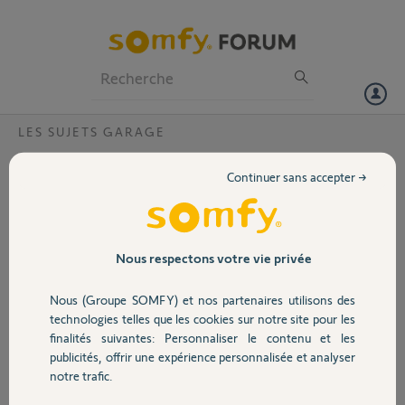
Particuliers
Professionnels
Forum
LES SUJETS GARAGE
Volet
Porté de garage via TaHoma / connexion
Continuer sans accepter →
echec
Portail
Bonjour,
Je n’arrive plus à connecter l’ouverture / fermeture de mon portail à
Garage
l’application sur mon IPhone, il c’est déconnectée et depuis je n’arrive
Nous respectons votre vie privée
plus à le reconnecter.
Cordialement
Nous (Groupe SOMFY) et nos partenaires utilisons des
Sécurité
Steeve Ruiz
technologies telles que les cookies sur notre site pour les
finalités suivantes: Personnaliser le contenu et les
Merci,
publicités, offrir une expérience personnalisée et analyser
Domotique
notre trafic.
Steeve R.
il y a 3 mois