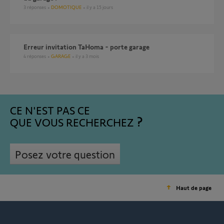
3
réponses
DOMOTIQUE
il y a 15 jours
Erreur invitation TaHoma - porte garage
4
réponses
GARAGE
il y a 3 mois
CE N'EST PAS CE
QUE VOUS RECHERCHEZ
Posez votre question
Haut de page