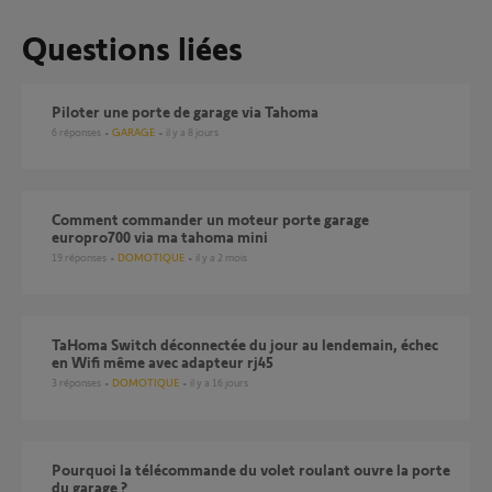
Questions liées
Piloter une porte de garage via Tahoma
6
réponses
GARAGE
il y a 8 jours
Comment commander un moteur porte garage
europro700 via ma tahoma mini
19
réponses
DOMOTIQUE
il y a 2 mois
TaHoma Switch déconnectée du jour au lendemain, échec
en Wifi même avec adapteur rj45
3
réponses
DOMOTIQUE
il y a 16 jours
pourquoi la télécommande du volet roulant ouvre la porte
du garage ?