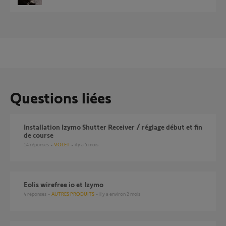
Questions liées
Installation Izymo Shutter Receiver / réglage début et fin
de course
14
réponses
VOLET
il y a 5 mois
Eolis wirefree io et Izymo
4
réponses
AUTRES PRODUITS
il y a environ 2 mois