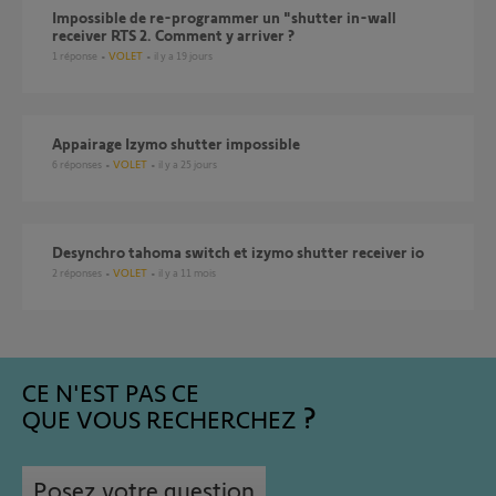
Impossible de re-programmer un "shutter in-wall
receiver RTS 2. Comment y arriver ?
1
réponse
VOLET
il y a 19 jours
Appairage Izymo shutter impossible
6
réponses
VOLET
il y a 25 jours
Desynchro tahoma switch et izymo shutter receiver io
2
réponses
VOLET
il y a 11 mois
CE N'EST PAS CE
QUE VOUS RECHERCHEZ
Posez votre question