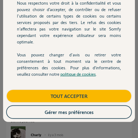
Nous respectons votre droit à la confidentialité et vous
Chauffage
Le PIN de la Tahoma switch est 2310 8738 5344.
pouvez choisir d’accepter, de contrôler ou de refuser
l'utilisation de certains types de cookies ou certains
Merci pour votre aide,
Yves
services proposés par des tiers. Le refus des cookies
Autres produits
n’affectera pas votre navigation sur le site Somfy
cependant votre expérience utilisateur sera moins
Yves R.
optimale.
il y a 3 mois
Participer au fil de discussion
Vous pouvez changer d'avis ou retirer votre
Devis avec un pro
consentement à tout moment via le centre de
préférences des cookies. Pour plus d’informations,
Réponses
veuillez consulter notre
politique de cookies
.
Contact
Boutique
TOUT ACCEPTER
Sur tous les Izymo non fonctionnels faites une RàZ.
Vérifiez les raccordements entre le Izymo et l'inter inverseur.
Faites une mise en service en effectuant soigneusement l'auto
Gérer mes préférences
apprentissage qui définira les positions exactes des VR.
Bonne journée
Charly
il y a 3 mois