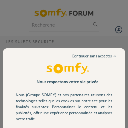
Particuliers
Professionnels
Forum
LES SUJETS SÉCURITÉ
Volet
Titre : Caméra Indoor 2401507 (FW 2.11.4) :
Continuer sans accepter →
107 000 requêtes DNS/jour vers
Portail
evostream.com — bug firmware ?
Bonjour à tous,
Garage
Nous respectons votre vie privée
En surveillant le trafic réseau de ma maison, j'ai constaté un
comportement anormal sur ma caméra Indoor Somfy réf. 2401507
Nous (Groupe SOMFY) et nos partenaires utilisons des
Sécurité
(volet motorisé, Full HD 1080p, firmware 2.11.4).
technologies telles que les cookies sur notre site pour les
finalités suivantes: Personnaliser le contenu et les
En 24 heures, elle a généré environ 107 000 requêtes DNS vers le
publicités, offrir une expérience personnalisée et analyser
cluster evostream.com, réparties sur 16 nœuds (evo-00 à evo-
Domotique
notre trafic.
15.evostream.com), soit environ 2 requêtes par seconde en continu.