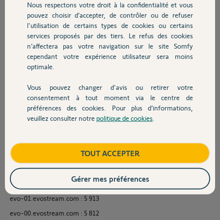
Détail du relevé sur 24h :
Nous respectons votre droit à la confidentialité et vous
Chauffage
pouvez choisir d’accepter, de contrôler ou de refuser
evo-10.evostream.com : 6 718
l'utilisation de certains types de cookies ou certains
services proposés par des tiers. Le refus des cookies
Autres produits
evo-08.evostream.com : 6 705
n’affectera pas votre navigation sur le site Somfy
evo-07.evostream.com : 6 644
cependant votre expérience utilisateur sera moins
evo-06.evostream.com : 6 629
optimale.
evo-12.evostream.com : 6 607
Vous pouvez changer d'avis ou retirer votre
Devis avec un pro
evo-14.evostream.com : 6 416
consentement à tout moment via le centre de
préférences des cookies. Pour plus d’informations,
evo-03.evostream.com : 6 316
veuillez consulter notre
politique de cookies
.
Contact
evo-05.evostream.com : 6 286
evo-04.evostream.com : 6 285
Boutique
TOUT ACCEPTER
evo-15.evostream.com : 6 202
evo-11.evostream.com : 6 079
Gérer mes préférences
evo-09.evostream.com : 5 936
evo-01.evostream.com : 5 913
evo-00.evostream.com : 5 812