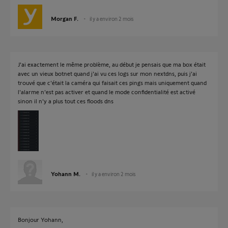
Morgan F.
il y a environ 2 mois
J'ai exactement le même problème, au début je pensais que ma box était
avec un vieux botnet quand j'ai vu ces logs sur mon nextdns, puis j'ai
trouvé que c'était la caméra qui faisait ces pings mais uniquement quand
l'alarme n'est pas activer et quand le mode confidentialité est activé
sinon il n'y a plus tout ces floods dns
Yohann M.
il y a environ 2 mois
Bonjour Yohann,