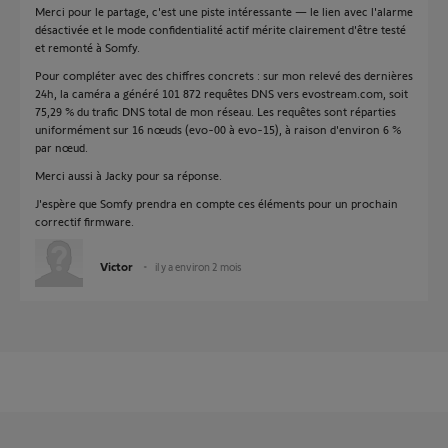
Merci pour le partage, c'est une piste intéressante — le lien avec l'alarme
désactivée et le mode confidentialité actif mérite clairement d'être testé
et remonté à Somfy.
Pour compléter avec des chiffres concrets : sur mon relevé des dernières
24h, la caméra a généré 101 872 requêtes DNS vers evostream.com, soit
75,29 % du trafic DNS total de mon réseau. Les requêtes sont réparties
uniformément sur 16 nœuds (evo-00 à evo-15), à raison d'environ 6 %
par nœud.
Merci aussi à Jacky pour sa réponse.
J'espère que Somfy prendra en compte ces éléments pour un prochain
correctif firmware.
Victor
il y a environ 2 mois