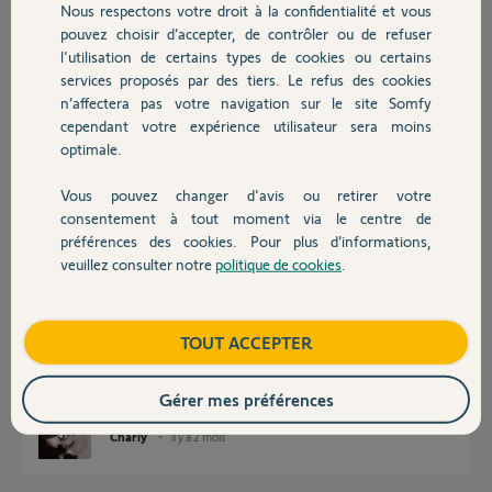
Nous respectons votre droit à la confidentialité et vous
Chauffage
pouvez choisir d’accepter, de contrôler ou de refuser
Philippe D.
l'utilisation de certains types de cookies ou certains
il y a 2 mois
services proposés par des tiers. Le refus des cookies
Autres produits
Participer au fil de discussion
n’affectera pas votre navigation sur le site Somfy
cependant votre expérience utilisateur sera moins
optimale.
Réponses
Vous pouvez changer d'avis ou retirer votre
Devis avec un pro
consentement à tout moment via le centre de
préférences des cookies. Pour plus d’informations,
Vous devez avoir une facture sur laquelle figure le N° gratuit du SAV.
veuillez consulter notre
politique de cookies
.
Contact
Votre moteur est-il correctement étanché contre la pénétration de
bestioles et rampants ? Ce court circuit semble bien provenir d'un
rampant (non garanti dans tel cas).
Boutique
TOUT ACCEPTER
A voir avec Somfy.
Bonne journée
Gérer mes préférences
Charly
il y a 2 mois