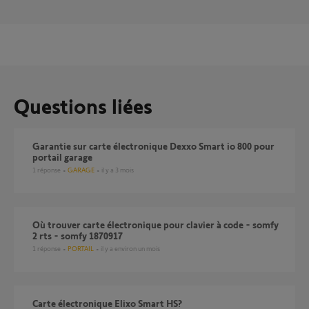
Questions liées
Garantie sur carte électronique Dexxo Smart io 800 pour
portail garage
1
réponse
GARAGE
il y a 3 mois
Où trouver carte électronique pour clavier à code - somfy
2 rts - somfy 1870917
1
réponse
PORTAIL
il y a environ un mois
Carte électronique Elixo Smart HS?