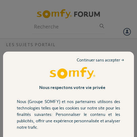
Particuliers
Professionnels
Forum
LES SUJETS PORTAIL
Volet
Garantie carte électronique ?
Continuer sans accepter →
Bonjour,
Portail
J'ai commandé une carte
électronique fin mai 2026. Cette
carte vient de brûler 1 semaine
Garage
Nous respectons votre vie privée
après avoir correctement
fonctionné. Quelle est la démarche
Nous (Groupe SOMFY) et nos partenaires utilisons des
a suivre pour la garantie sur cette
Sécurité
technologies telles que les cookies sur notre site pour les
pièce de rechange.
finalités suivantes: Personnaliser le contenu et les
publicités, offrir une expérience personnalisée et analyser
Merci,
Domotique
notre trafic.
M. Damiani Philippe
06 51 93 62 69