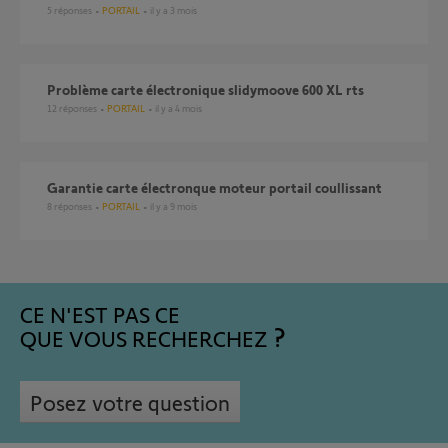
5
réponses
PORTAIL
il y a 3 mois
Problème carte électronique slidymoove 600 XL rts
12
réponses
PORTAIL
il y a 4 mois
Garantie carte électronque moteur portail coullissant
8
réponses
PORTAIL
il y a 9 mois
CE N'EST PAS CE
QUE VOUS RECHERCHEZ
Posez votre question