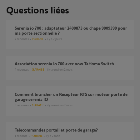
Questions liées
Serenia io 700 : adaptateur 2400873 ou chape 9009390 pour
ma porte sectionnelle ?
4
réponses
PORTAIL
il y a 2 jours
Association serenia Io 700 avec now TaHoma Switch
4
réponses
GARAGE
il y a environ 2 mois
Comment brancher un Recepteur RTS sur moteur porte de
garage serenia IO
5
réponses
GARAGE
il y a environ 2 mois
Telecommandes portail et porte de garage?
1
réponse
PORTAIL
il y a 2 mois