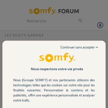
Particuliers
Professionnels
Forum
LES SUJETS GARAGE
Volet
portail garage serenia io 1000
Continuer sans accepter →
Bonjour,
Portail
j ai un probleme avec la fermeture apres avoir programmer la
fermeture et l ouverture normalement
au bout de la 3 eme fois la porte ne se ferme pas j ai reinitialise et le
Garage
Nous respectons votre vie privée
probleme ne s est pas resolu
merci pour vos reponse
Nous (Groupe SOMFY) et nos partenaires utilisons des
cordialement et bonne journee
Sécurité
technologies telles que les cookies sur notre site pour les
finalités suivantes: Personnaliser le contenu et les
Merci,
publicités, offrir une expérience personnalisée et analyser
Domotique
notre trafic.
eddy T.
il y a 2 mois