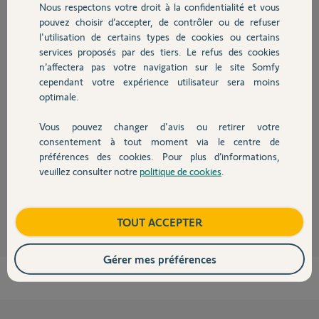
Nous respectons votre droit à la confidentialité et vous
Chauffage
Participer au fil de discussion
pouvez choisir d’accepter, de contrôler ou de refuser
l'utilisation de certains types de cookies ou certains
services proposés par des tiers. Le refus des cookies
Autres produits
n’affectera pas votre navigation sur le site Somfy
Réponses
cependant votre expérience utilisateur sera moins
optimale.
Débranchez le 230v 10mn, est-ce que ca refonctionne ?
Vous pouvez changer d'avis ou retirer votre
Les tests ont-ils durés plus de 10 cycles qui auraient pu enclencher la
Devis avec un pro
consentement à tout moment via le centre de
sécu thermique ?
préférences des cookies. Pour plus d’informations,
Bonne soirée
veuillez consulter notre
politique de cookies
.
Contact
Charly
il y a 2 mois
Boutique
TOUT ACCEPTER
Gérer mes préférences