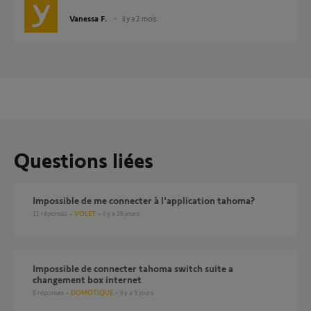
Vanessa F.
il y a 2 mois
Questions liées
Impossible de me connecter à l'application tahoma?
11
réponses
VOLET
il y a 26 jours
Impossible de connecter tahoma switch suite a
changement box internet
8
réponses
DOMOTIQUE
il y a 9 jours