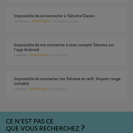
Impossible de se connecter à Tahoma Classic
17
réponses
DOMOTIQUE
il y a environ un mois
Impossible de me connecter à mon compte Tahoma sur
l'app Android
7
réponses
DOMOTIQUE
il y a 13 jours
Impossible de connecter ma Tahoma en wifi. Voyant rouge
instable
1
réponse
DOMOTIQUE
il y a 20 jours
CE N'EST PAS CE
QUE VOUS RECHERCHEZ