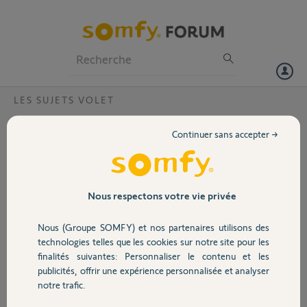
Particuliers
Professionnels
Forum
LES SUJETS VOLET
Volet
Impossible de connecté ma tahoma
Continuer sans accepter →
Bonjour, désolé de vous déranger mais je ne peux pas connecté ma
Portail
tahoma à internet. Changement d'adresse demandé auprès de
somfy qui a annulé mon adresse pour une reconnection.
Impossible tahoma clignote bleu, mais aucune connection
Garage
Nous respectons votre vie privée
Code pin 2081- 4889-1541
Un grand merci pour votre aide.
Nous (Groupe SOMFY) et nos partenaires utilisons des
Bonne journée cordialement
Sécurité
technologies telles que les cookies sur notre site pour les
Françoise ALEO
finalités suivantes: Personnaliser le contenu et les
publicités, offrir une expérience personnalisée et analyser
Merci,
Domotique
notre trafic.
Jean A.