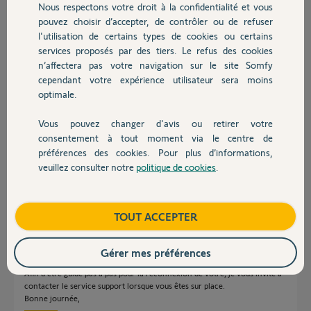
Nous respectons votre droit à la confidentialité et vous
Chauffage
il y a 2 mois
pouvez choisir d’accepter, de contrôler ou de refuser
Participer au fil de discussion
l'utilisation de certains types de cookies ou certains
services proposés par des tiers. Le refus des cookies
Autres produits
n’affectera pas votre navigation sur le site Somfy
cependant votre expérience utilisateur sera moins
Réponses
optimale.
Vous pouvez changer d'avis ou retirer votre
Merci pour votre réponse mais malheureusement je n'y arrive pas !
Devis avec un pro
consentement à tout moment via le centre de
Encore merci
préférences des cookies. Pour plus d’informations,
Je laisse tomber tant pis !
veuillez consulter notre
politique de cookies
.
Jean A
Contact
Jean A.
il y a 2 mois
Boutique
TOUT ACCEPTER
Gérer mes préférences
Bonjour Jean,
Afin d'être guidé pas à pas pour la reconnexion de votre, je vous invite à
contacter le service support lorsque vous êtes sur place.
Bonne journée,