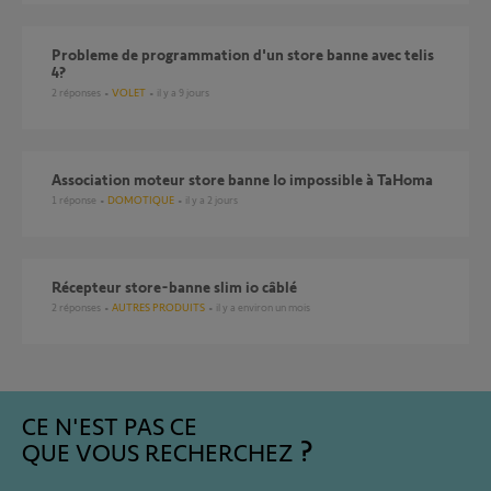
probleme de programmation d'un store banne avec telis
4?
2
réponses
VOLET
il y a 9 jours
Association moteur store banne Io impossible à TaHoma
1
réponse
DOMOTIQUE
il y a 2 jours
Récepteur store-banne slim io câblé
2
réponses
AUTRES PRODUITS
il y a environ un mois
CE N'EST PAS CE
QUE VOUS RECHERCHEZ