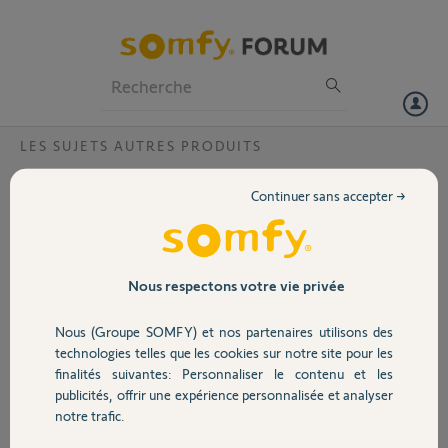
Particuliers
Professionnels
Forum
LES SUJETS AUTRES PRODUITS
Volet
luminaire de store banne
Continuer sans accepter →
Bonjour, ma cliente a un store banne commandé par télécommande
Portail
rds 5 canneaux. Elle commande le moteur avec un bouton et le ruban
led avec un autre. Sauf que le ruban led ne s'éteint plus. Est ce que
c'est un problème du produit ou juste la télécommande à
Garage
Nous respectons votre vie privée
reprogrammer ?
Nous (Groupe SOMFY) et nos partenaires utilisons des
Merci,
Sécurité
technologies telles que les cookies sur notre site pour les
finalités suivantes: Personnaliser le contenu et les
loic C.
publicités, offrir une expérience personnalisée et analyser
Domotique
il y a environ un mois
notre trafic.
Participer au fil de discussion