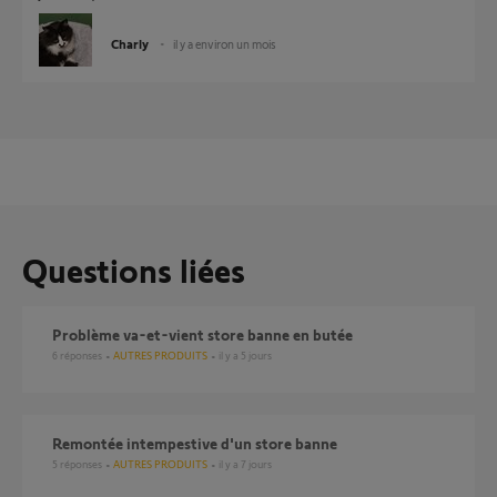
Charly
il y a environ un mois
Questions liées
Problème va-et-vient store banne en butée
6
réponses
AUTRES PRODUITS
il y a 5 jours
Remontée intempestive d'un store banne
5
réponses
AUTRES PRODUITS
il y a 7 jours