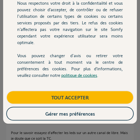
Nous respectons votre droit à la confidentialité et vous
Chauffage
pouvez choisir d’accepter, de contrôler ou de refuser
l'utilisation de certains types de cookies ou certains
Réponses
services proposés par des tiers. Le refus des cookies
Autres produits
n’affectera pas votre navigation sur le site Somfy
cependant votre expérience utilisateur sera moins
Problème leds, ca arrive.
optimale.
Bonne journée
Vous pouvez changer d'avis ou retirer votre
Devis avec un pro
consentement à tout moment via le centre de
Charly
il y a environ un mois
préférences des cookies. Pour plus d’informations,
veuillez consulter notre
politique de cookies
.
Contact
merci...mais c'est les leds qui ne fonctionne plus ou la telecommande?
Boutique
TOUT ACCEPTER
loic C.
il y a environ un mois
Gérer mes préférences
Pour le savoir essayez d'affecter les leds sur un autre canal de libre. Mais
je doute que ce soit la TC.