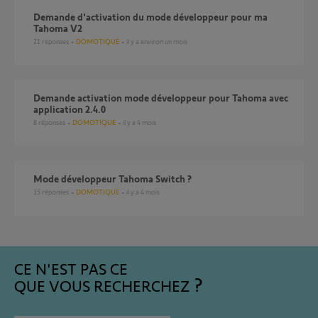
Demande d'activation du mode développeur pour ma
Tahoma V2
21
réponses
DOMOTIQUE
il y a environ un mois
Demande activation mode développeur pour Tahoma avec
application 2.4.0
8
réponses
DOMOTIQUE
il y a 4 mois
Mode développeur Tahoma Switch ?
15
réponses
DOMOTIQUE
il y a 4 mois
CE N'EST PAS CE
QUE VOUS RECHERCHEZ