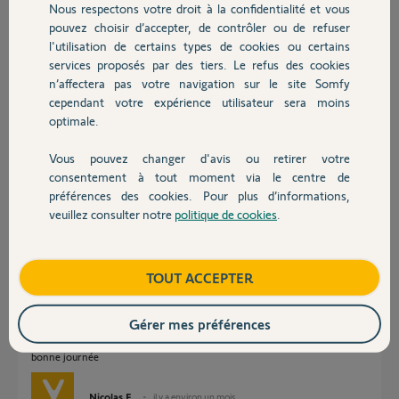
Nous respectons votre droit à la confidentialité et vous
Chauffage
pouvez choisir d’accepter, de contrôler ou de refuser
Modèle : TaHoma Switch 2
l'utilisation de certains types de cookies ou certains
PIN : 2332-2556-9245
services proposés par des tiers. Le refus des cookies
Autres produits
n’affectera pas votre navigation sur le site Somfy
Version firmware : 2026.1.3-4
cependant votre expérience utilisateur sera moins
Merci d'avance pour votre aide.
optimale.
Nicolas B.
Vous pouvez changer d'avis ou retirer votre
Devis avec un pro
il y a environ un mois
consentement à tout moment via le centre de
Participer au fil de discussion
préférences des cookies. Pour plus d’informations,
veuillez consulter notre
politique de cookies
.
Contact
Réponses
Boutique
TOUT ACCEPTER
Gérer mes préférences
Bonjour Nicolas,
Je vous confirme avoir fais le necessaire.
bonne journée
Nicolas F.
il y a environ un mois