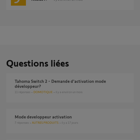
Questions liées
Tahoma Switch 2 - Demande d'activation mode
développeur?
11
réponses
DOMOTIQUE
il y a environ un mois
mode developpeur activation
7
réponses
AUTRES PRODUITS
il y a 17 jours