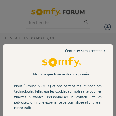
Particuliers
Professionnels
Forum
LES SUJETS DOMOTIQUE
Volet
Tahoma Switch 2 - Demande d'activation
Continuer sans accepter →
mode développeur
Portail
Bonjour,
Je souhaite intégrer ma TaHoma Switch dans Home Assistant via
Garage
Nous respectons votre vie privée
l'intégration Overkiz en mode API locale.
Nous (Groupe SOMFY) et nos partenaires utilisons des
Cette intégration nécessite l'activation du mode développeur sur la
Sécurité
technologies telles que les cookies sur notre site pour les
box afin de générer un token d'authentification.
finalités suivantes: Personnaliser le contenu et les
Pourriez-vous activer le mode développeur sur ma TaHoma Switch à
publicités, offrir une expérience personnalisée et analyser
Domotique
distance ?
notre trafic.
Voici les informations de ma box :