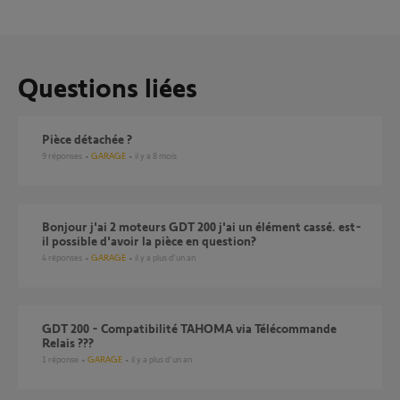
Questions liées
Pièce détachée ?
9
réponses
GARAGE
il y a 8 mois
Bonjour j'ai 2 moteurs GDT 200 j'ai un élément cassé. est-
il possible d'avoir la pièce en question?
4
réponses
GARAGE
il y a plus d'un an
GDT 200 - Compatibilité TAHOMA via Télécommande
Relais ???
1
réponse
GARAGE
il y a plus d'un an