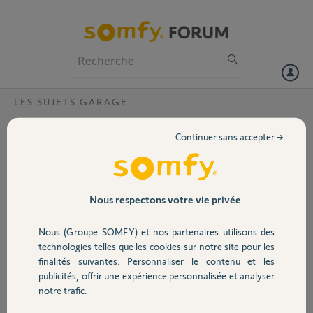
Particuliers
Professionnels
Forum
LES SUJETS GARAGE
Volet
Pièce moteur GDT200 cassée
Continuer sans accepter →
Bonjour,
Portail
une pièce de mon moteur GDT200
est cassée (voir photo jointe)
Garage
Nous respectons votre vie privée
Cette pièce existe t elle au catalogue
ou quelle solution proposez vous ?
Nous (Groupe SOMFY) et nos partenaires utilisons des
Sécurité
Merci,
technologies telles que les cookies sur notre site pour les
finalités suivantes: Personnaliser le contenu et les
publicités, offrir une expérience personnalisée et analyser
Domotique
notre trafic.