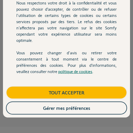
Nous respectons votre droit à la confidentialité et vous
Chauffage
pouvez choisir d’accepter, de contrôler ou de refuser
hervé G.
l'utilisation de certains types de cookies ou certains
il y a environ un mois
services proposés par des tiers. Le refus des cookies
Autres produits
Participer au fil de discussion
n’affectera pas votre navigation sur le site Somfy
cependant votre expérience utilisateur sera moins
optimale.
Réponses
Vous pouvez changer d'avis ou retirer votre
Devis avec un pro
consentement à tout moment via le centre de
préférences des cookies. Pour plus d’informations,
Plus aucune pièce pour cet ancien moteur.
veuillez consulter notre
politique de cookies
.
Contact
Seule solution l'échange du système
https://boutique.somfy.fr/motorisation-porte-de-garage-se...
Bonne journée
Boutique
TOUT ACCEPTER
Charly
il y a environ un mois
Gérer mes préférences