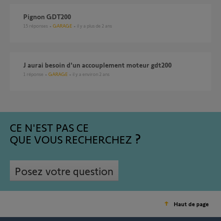
Pignon GDT200
15
réponses
GARAGE
il y a plus de 2 ans
J aurai besoin d'un accouplement moteur gdt200
1
réponse
GARAGE
il y a environ 2 ans
CE N'EST PAS CE
QUE VOUS RECHERCHEZ
Posez votre question
Haut de page