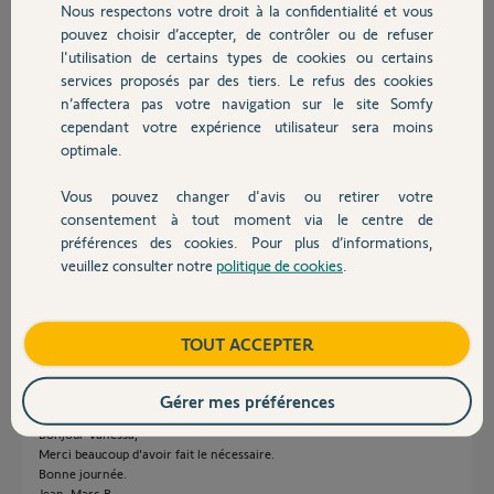
Nous respectons votre droit à la confidentialité et vous
Chauffage
il y a environ un mois
pouvez choisir d’accepter, de contrôler ou de refuser
Participer au fil de discussion
l'utilisation de certains types de cookies ou certains
services proposés par des tiers. Le refus des cookies
Autres produits
n’affectera pas votre navigation sur le site Somfy
cependant votre expérience utilisateur sera moins
Réponses
optimale.
Vous pouvez changer d'avis ou retirer votre
Bonjour Jean-Marc,
Devis avec un pro
consentement à tout moment via le centre de
J'ai fais le nécessaire et supprimer les conforts thermiques de votre box.
préférences des cookies. Pour plus d’informations,
Sachez qu'un incident a été ouvert auprès du service support pour ce
veuillez consulter notre
politique de cookies
.
dysfonctionnement.
Contact
Bonne journée,
Vanessa F.
il y a environ un mois
Boutique
TOUT ACCEPTER
Gérer mes préférences
Bonjour Vanessa,
Merci beaucoup d'avoir fait le nécessaire.
Bonne journée.
Jean-Marc B