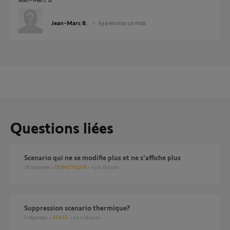
Jean-Marc B.
il y a environ un mois
Questions liées
Scenario qui ne se modifie plus et ne s’affiche plus
16
réponses
DOMOTIQUE
il y a 20 jours
suppression scenario thermique?
5
réponses
VOLET
il y a 18 jours