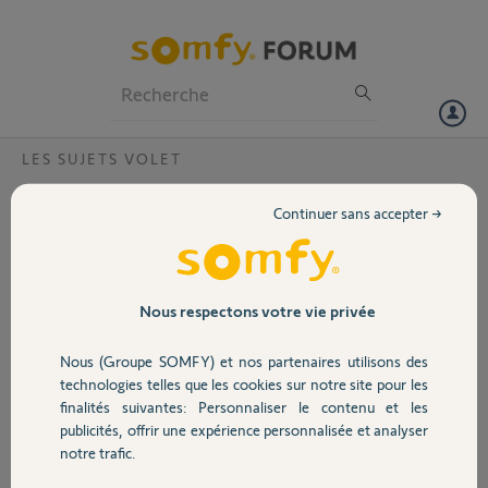
Particuliers
Professionnels
Forum
LES SUJETS VOLET
Volet
Scénario ne s'affiche pas
Continuer sans accepter →
Bonjour,
Portail
Je vous ai envoyé un message hier, mais je ne sais pas si vous l'avez
reçu.
Mon souci est que mon scénario confort thermique ne s'affiche plus
Garage
Nous respectons votre vie privée
et lorsque je crée un nouveau scénario, c'est la même chose.
Je souhaiterai que vous me supprimiez tous les scénarios afin que je
Nous (Groupe SOMFY) et nos partenaires utilisons des
puisse en recréer un.
Sécurité
technologies telles que les cookies sur notre site pour les
Pin 2312-9182-1421
finalités suivantes: Personnaliser le contenu et les
publicités, offrir une expérience personnalisée et analyser
Merci,
Domotique
notre trafic.
Jean-Marc B.