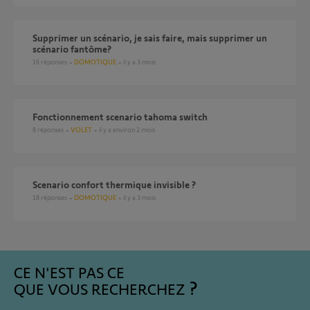
Supprimer un scénario, je sais faire, mais supprimer un
scénario fantôme?
16
réponses
DOMOTIQUE
il y a 3 mois
Fonctionnement scenario tahoma switch
8
réponses
VOLET
il y a environ 2 mois
Scenario confort thermique invisible ?
18
réponses
DOMOTIQUE
il y a 3 mois
CE N'EST PAS CE
QUE VOUS RECHERCHEZ