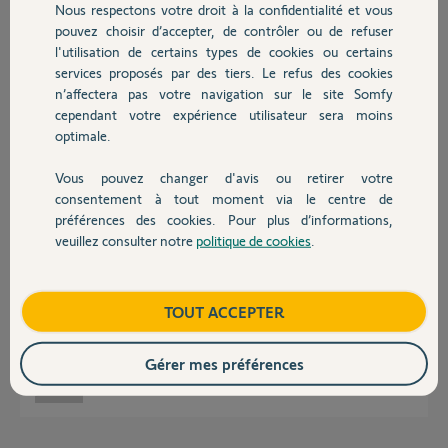
Nous respectons votre droit à la confidentialité et vous
Chauffage
Réponses
pouvez choisir d’accepter, de contrôler ou de refuser
l'utilisation de certains types de cookies ou certains
services proposés par des tiers. Le refus des cookies
Autres produits
Bonjour
n’affectera pas votre navigation sur le site Somfy
Ci joint le tableau de compatibilité
cependant votre expérience utilisateur sera moins
optimale.
Vous pouvez changer d'avis ou retirer votre
Devis avec un pro
consentement à tout moment via le centre de
préférences des cookies. Pour plus d’informations,
veuillez consulter notre
politique de cookies
.
JACKY M.
Contact
il y a environ un mois
Boutique
TOUT ACCEPTER
Bonjour, merci pour votre réponse
Gérer mes préférences
Guillaume C.
il y a environ un mois