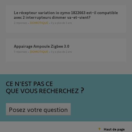
Le récepteur variation io zymo 1822663 est-il compatible
avec 2 interrupteurs dimmer va-et-vient?
2
réponses
DOMOTIQUE
il y a plus de 3 ans
Appairage Ampoule Zigbee 3.0
5
réponses
DOMOTIQUE
il y a plus de 2 ans
CE N'EST PAS CE
QUE VOUS RECHERCHEZ
Posez votre question
Haut de page