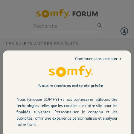
Particuliers
Professionnels
Forum
LES SUJETS AUTRES PRODUITS
Volet
Type d'ampoule compatible 1822663 ?
Continuer sans accepter →
Bonjour,
Portail
Je voudrai savoir si le Récepteur variation Izymo io est compatible
avec les ampoules à incandescence
Garage
Nous respectons votre vie privée
Merci d'avance pour vos réponses,
Nous (Groupe SOMFY) et nos partenaires utilisons des
Sécurité
Guillaume C.
technologies telles que les cookies sur notre site pour les
il y a environ un mois
finalités suivantes: Personnaliser le contenu et les
Participer au fil de discussion
publicités, offrir une expérience personnalisée et analyser
Domotique
notre trafic.