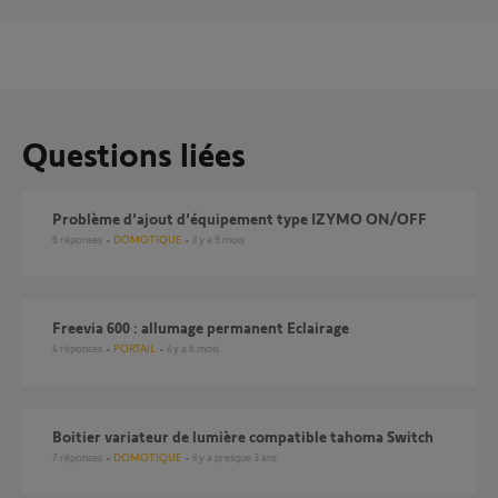
Questions liées
Problème d'ajout d'équipement type IZYMO ON/OFF
6
réponses
DOMOTIQUE
il y a 9 mois
Freevia 600 : allumage permanent Eclairage
4
réponses
PORTAIL
il y a 6 mois
Boitier variateur de lumière compatible tahoma Switch
7
réponses
DOMOTIQUE
il y a presque 3 ans