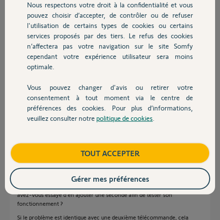
Nous respectons votre droit à la confidentialité et vous
Chauffage
Merci,
pouvez choisir d’accepter, de contrôler ou de refuser
l'utilisation de certains types de cookies ou certains
services proposés par des tiers. Le refus des cookies
Autres produits
n’affectera pas votre navigation sur le site Somfy
cependant votre expérience utilisateur sera moins
optimale.
Michel Z.
Vous pouvez changer d'avis ou retirer votre
il y a environ un mois
Devis avec un pro
consentement à tout moment via le centre de
Participer au fil de discussion
préférences des cookies. Pour plus d’informations,
veuillez consulter notre
politique de cookies
.
Contact
Réponses
Boutique
TOUT ACCEPTER
Bonjour Michel,
Gérer mes préférences
Avez-vous d’autres télécommandes qui pilotent ce moteur ? Si non,
avez-vous essayé d’en ajouter une seconde afin de tester son
fonctionnement ?
Si le problème est identique avec une deuxième télécommande, cela