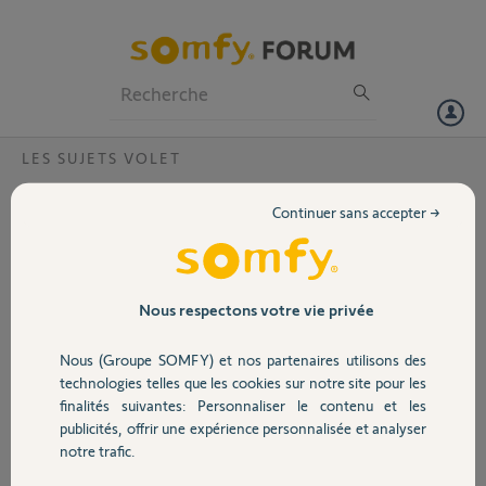
Particuliers
Professionnels
Forum
LES SUJETS VOLET
Volet
Démontage batterie volet RTS
Continuer sans accepter →
Bonjour,
Portail
Depuis quelques jours la
télécommande de mon
Garage
Nous respectons votre vie privée
volet ne fonctionne qu'à
quelques centimètres du
Nous (Groupe SOMFY) et nos partenaires utilisons des
moteur.
Sécurité
technologies telles que les cookies sur notre site pour les
Le volet à 10 ans, pensez
finalités suivantes: Personnaliser le contenu et les
vous que la batterie peut
publicités, offrir une expérience personnalisée et analyser
être le problème ?
Domotique
notre trafic.
Et si oui comment retirer le tube qui la maintiens ? J'ai retiré 2
extrémités en plastique mais elle ne sort pas de son logement.