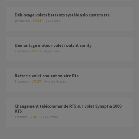
Déblocage volets battants systèle yslo custom rts
10
réponses
VOLET
il y a 4 mois
Démontage moteur volet roulant somfy
3
réponses
VOLET
il y a 2 mois
Batterie volet roulant solaire Rts
2
réponses
VOLET
il y a plus d'un an
Changement télécommande RTS sur volet Synaptia 1000
RTS
1
réponse
VOLET
il y a 2 mois