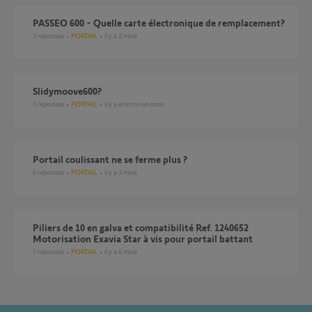
PASSEO 600 - Quelle carte électronique de remplacement?
3
réponses
PORTAIL
il y a 2 mois
slidymoove600?
5
réponses
PORTAIL
il y a environ un mois
Portail coulissant ne se ferme plus ?
6
réponses
PORTAIL
il y a 3 mois
Piliers de 10 en galva et compatibilité Ref. 1240652
Motorisation Exavia Star à vis pour portail battant
7
réponses
PORTAIL
il y a 4 mois