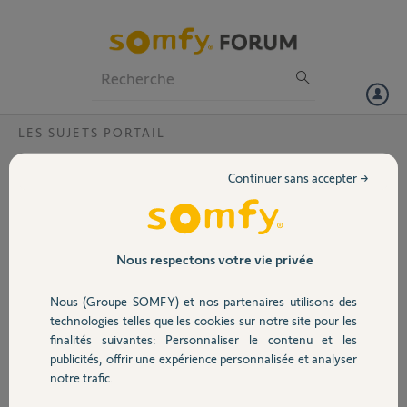
Particuliers
Professionnels
Forum
LES SUJETS PORTAIL
Volet
Mon feu orange et mes cellules ne
Continuer sans accepter →
fonctionnement pas sur ma motorisation
Portail
de portail Passeo 600
Garage
Nous respectons votre vie privée
Nous (Groupe SOMFY) et nos partenaires utilisons des
Sécurité
Seules une antenne (borne 1 et 2) ou une commande filaire à contact sec
technologies telles que les cookies sur notre site pour les
(type contact à clés) (borne 3 et 5) peuvent être connectées sur un
finalités suivantes: Personnaliser le contenu et les
Passeo 600.
publicités, offrir une expérience personnalisée et analyser
Domotique
notre trafic.