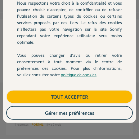
Nous respectons votre droit à la confidentialité et vous
Chauffage
pouvez choisir d’accepter, de contrôler ou de refuser
l'utilisation de certains types de cookies ou certains
services proposés par des tiers. Le refus des cookies
Autres produits
Cette réponse vous a-t-elle aidé ?
n’affectera pas votre navigation sur le site Somfy
cependant votre expérience utilisateur sera moins
NON
OUI
optimale.
Vous pouvez changer d'avis ou retirer votre
20%
des internautes ont trouvé cette réponse utile
Devis avec un pro
consentement à tout moment via le centre de
préférences des cookies. Pour plus d’informations,
veuillez consulter notre
politique de cookies
.
Contact
Boutique
TOUT ACCEPTER
Questions liées
Gérer mes préférences
Problème solar set sur motorisation portail Evolvia
4
réponses
PORTAIL
il y a 2 mois