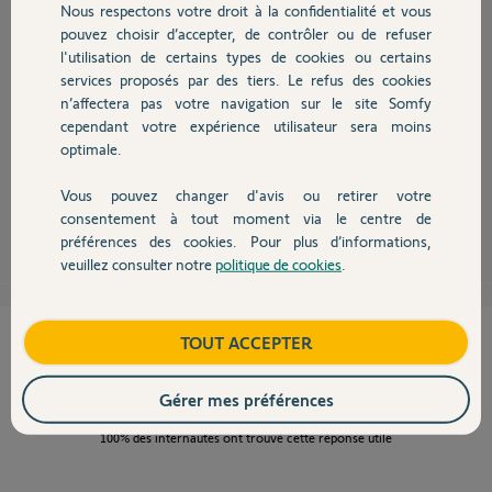
Nous respectons votre droit à la confidentialité et vous
Chauffage
pouvez choisir d’accepter, de contrôler ou de refuser
Bonjour Olivier,
l'utilisation de certains types de cookies ou certains
Nous vous informons qu'il n'existe plus qu'un seul modèle de
services proposés par des tiers. Le refus des cookies
Autres produits
télécommande compatible avec votre motorisation. Il s'agit de la
n’affectera pas votre navigation sur le site Somfy
télécommande MITTO RTR 4 canaux (réf : 2400848), elle est disponible
cependant votre expérience utilisateur sera moins
en grande surface de bricolage ou bien sur des sites internet spécialisés.
optimale.
Bonne journée,
Vous pouvez changer d'avis ou retirer votre
Devis avec un pro
consentement à tout moment via le centre de
Thomas M.
il y a presque 13 ans
préférences des cookies. Pour plus d’informations,
veuillez consulter notre
politique de cookies
.
Contact
Cette réponse vous a-t-elle aidé ?
Boutique
TOUT ACCEPTER
NON
OUI
Gérer mes préférences
100%
des internautes ont trouvé cette réponse utile