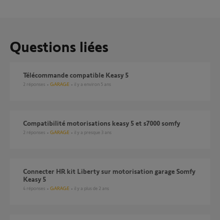
Questions liées
Télécommande compatible Keasy 5
2
réponses
GARAGE
il y a environ 5 ans
Compatibilité motorisations keasy 5 et s7000 somfy
2
réponses
GARAGE
il y a presque 3 ans
Connecter HR kit Liberty sur motorisation garage Somfy
Keasy 5
4
réponses
GARAGE
il y a plus de 2 ans