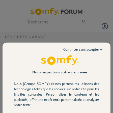
Particuliers
Professionnels
Forum
LES SUJETS GARAGE
Volet
telecommande compatible keasy5 ?
Continuer sans accepter →
Bonjour,
Portail
je souhaite avoir confirmation du modèle de télécommande utilisable
pour motorisation porte de garage Keasy5 (telecommande d'origine
2400465 ou 2400473 n'existent plus)
Garage
Nous respectons votre vie privée
Olivier
Nous (Groupe SOMFY) et nos partenaires utilisons des
Sécurité
il y a presque 13 ans
technologies telles que les cookies sur notre site pour les
Participer au fil de discussion
finalités suivantes: Personnaliser le contenu et les
publicités, offrir une expérience personnalisée et analyser
Domotique
notre trafic.