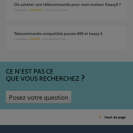
Où acheter une télécommande pour mon moteur Keasy5 ?
2
réponses
GARAGE
il y a environ 2 ans
Telecommande compatible passeo 600 et keasy 5
1
réponse
PORTAIL
il y a environ 7 ans
CE N'EST PAS CE
QUE VOUS RECHERCHEZ
Posez votre question
Haut de page