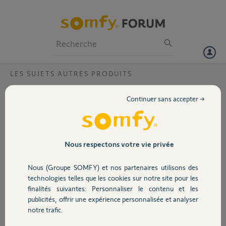
Particuliers
Professionnels
Forum
LES SUJETS AUTRES PRODUITS
Volet
compatibilité entre un anémomètre rts
Continuer sans accepter →
avec un récepteur 2401162
Portail
j ai un store qui n'ai pas motorisé en somfy
en revanche mes volets sont commandés en rts
Garage
et j'aimerai si c'est possible mettre un récepteur somfy du type
Nous respectons votre vie privée
2401162 (avec en securité un anémomètre somfy rts) pour avoir une
centralisation générale avec la télécommande telis
Nous (Groupe SOMFY) et nos partenaires utilisons des
Sécurité
technologies telles que les cookies sur notre site pour les
vincent
finalités suivantes: Personnaliser le contenu et les
il y a plus de 12 ans
publicités, offrir une expérience personnalisée et analyser
Domotique
Participer au fil de discussion
notre trafic.