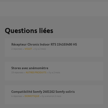
Questions liées
Récepteur Chronis Indoor RTS 154103400 HS
2
réponses
VOLET
il y a 2 mois
stores avec anémomètre
19
réponses
AUTRES PRODUITS
il y a 2 mois
compatibilité Somfy 2401162 Somfy soliris
4
réponses
DOMOTIQUE
il y a environ 2 mois