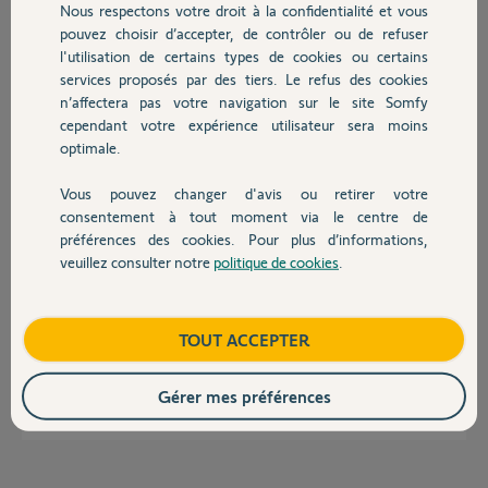
Nous respectons votre droit à la confidentialité et vous
Chauffage
pouvez choisir d’accepter, de contrôler ou de refuser
Réponses
l'utilisation de certains types de cookies ou certains
services proposés par des tiers. Le refus des cookies
Autres produits
n’affectera pas votre navigation sur le site Somfy
cependant votre expérience utilisateur sera moins
Bonjour Vincent,
optimale.
Le micro-module pour volet-roulant n'est pas compatible avec le
capteur vent (EOLIS). Celui-ci ne pourra donc pas vous fournir de
Vous pouvez changer d'avis ou retirer votre
sécurité contre le vent.
Devis avec un pro
consentement à tout moment via le centre de
Si vous souhaitez tout de même installer ce micro-module il faut être sur
préférences des cookies. Pour plus d’informations,
que votre moteur de store soit un moteur filaire (4 fils = Terre, neutre,
veuillez consulter notre
politique de cookies
.
Phase montée, Phase descente) et que les fins de courses sont gérées au
Contact
niveau du moteur. Deuxièmement le micro module est prévu pour un
usage intérieur son indice de protection est de 20 sous réserve du respect
des consignes d’installation.
Boutique
TOUT ACCEPTER
Bonne Journée
Gérer mes préférences
Martial V.
il y a plus de 12 ans