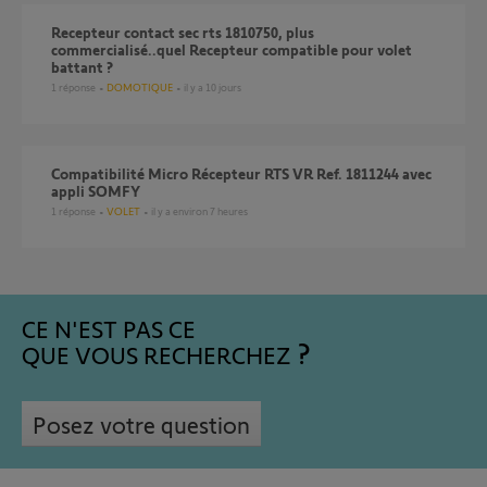
Recepteur contact sec rts 1810750, plus
commercialisé..quel Recepteur compatible pour volet
battant ?
1
réponse
DOMOTIQUE
il y a 10 jours
compatibilité Micro Récepteur RTS VR Ref. 1811244 avec
appli SOMFY
1
réponse
VOLET
il y a environ 7 heures
CE N'EST PAS CE
QUE VOUS RECHERCHEZ
Posez votre question