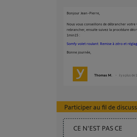
Bonjour Jean-Pierre,
Nous vous conseillons de débrancher votre v
rebrancher, ensuite suivez la procédure déc
1min15 :
Somfy volet roulant: Remise à zéro et réglag
Bonne journée,
Thomas M.
il y a plus de
Participer au fil de discus
CE N'EST PAS CE