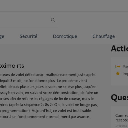
ge
Sécurité
Domotique
Chauffage
Acti
ximo rts
Par
Im
moteurs de volet défectueux, malheureusement juste après
lé depuis 3 mois, ne fonctionne plus. Le problème vient
t, depuis plusieurs jours le volet ne se lève plus jusqu'en
ai essayè en vain, en suivant votre démonstration, de faire un
Ques
ises afin de refaire les réglages de fin de course, mais le
dres (après la séquence 2s 8s 2s On, le volet ne bouge pas,
la programmation). Aujourd'hui, ce volet est inutilisable.
Connection moteur Oximo RTS avec
retour à un fonctionnement normal; merci par avance.
recepte
1
réponse