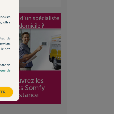
vention d'un spécialiste
cookies
, offrir
à mon domicile ?
ter, de
ervices
le site
ntre de
tique de
Découvrez les
forfaits Somfy
TER
Assistance