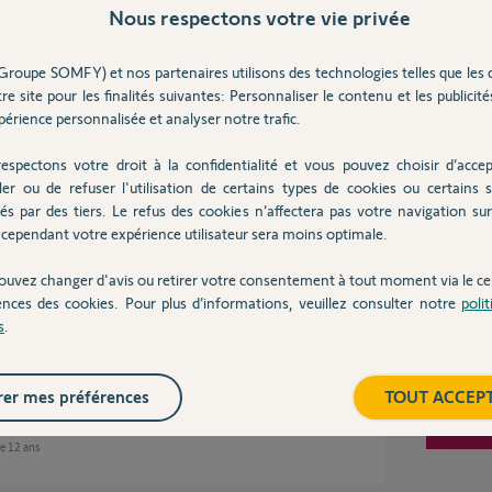
Nous respectons votre vie privée
Inter
Groupe SOMFY) et nos partenaires utilisons des technologies telles que les 
re site pour les finalités suivantes: Personnaliser le contenu et les publicités
2 ans
érience personnalisée et analyser notre trafic.
espectons votre droit à la confidentialité et vous pouvez choisir d’accep
ler ou de refuser l'utilisation de certains types de cookies ou certains s
r mon problème.
és par des tiers. Le refus des cookies n’affectera pas votre navigation sur 
u terme.
cependant votre expérience utilisateur sera moins optimale.
che prog du RTS (d'après une notice) ne
ouvez changer d'avis ou retirer votre consentement à tout moment via le ce
pui sur Montée et Descente, volet fait un bref
ences des cookies. Pour plus d’informations, veuillez consulter notre
poli
n avec My, puis appui continu sur D, le volet
s
.
puis appui continu sur D, le volet redescend de
ée.
 une solution à ce Pb. Merci d'avance."
er mes préférences
TOUT ACCEP
 de 12 ans