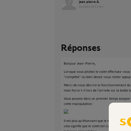
jean pierre A.
il y a plus de 12 ans
Réponses
Bonjour Jean-Pierre,
Lorsque vous pilotez le volet effectuez-vous 
"complète" ou bien devez-vous rester appu
Merci de nous décrire le fonctionnement du v
mais force t-il lors de l'arrivée sur la butée 
Vous pouvez dans un premier temps essayer d
cette manipulation :
Il est plus qu'étonnant que le moteur ne réag
cela signifie que le volet est complétement H