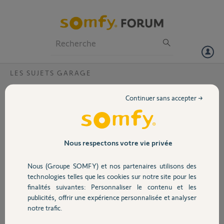
Particuliers
Professionnels
Forum
LES SUJETS GARAGE
Volet
porte de garage 2 battants
Continuer sans accepter →
quelle solution me
Portail
proposez vous pour
motoriser une porte de
garage 2 battants
Garage
Nous respectons votre vie privée
(ouverture vers
l'extérieur)?
Nous (Groupe SOMFY) et nos partenaires utilisons des
et avez vous un tuto ou
Sécurité
technologies telles que les cookies sur notre site pour les
notice claire?
finalités suivantes: Personnaliser le contenu et les
merci
publicités, offrir une expérience personnalisée et analyser
Domotique
notre trafic.
christophe G.
il y a plus de 12 ans