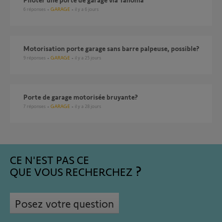
6
réponses
GARAGE
il y a 6 jours
Motorisation porte garage sans barre palpeuse, possible?
9
réponses
GARAGE
il y a 25 jours
Porte de garage motorisée bruyante?
7
réponses
GARAGE
il y a 28 jours
CE N'EST PAS CE
QUE VOUS RECHERCHEZ
Posez votre question