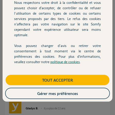
Nous respectons votre droit à la confidentialité et vous
Chauffage
Participer au fil de discussion
pouvez choisir d’accepter, de contrôler ou de refuser
l'utilisation de certains types de cookies ou certains
services proposés par des tiers. Le refus des cookies
Autres produits
n’affectera pas votre navigation sur le site Somfy
Réponses
cependant votre expérience utilisateur sera moins
optimale.
Bonjour Christophe,
Vous pouvez changer d'avis ou retirer votre
Devis avec un pro
consentement à tout moment via le centre de
Les motorisation compatible avec ce type de porte sont un Dexxo RTS ou
GDK 3000 ou GDK 4000.
préférences des cookies. Pour plus d’informations,
veuillez consulter notre
politique de cookies
.
Il vous faudra un
adaptateur spécifique pour porte de battante réf.
Contact
2400459
.
Donc voici la notice:
Boutique
TOUT ACCEPTER
adaptateur_porte_battante.pdf
Gérer mes préférences
Bonne journée.
Gladys B.
il y a plus de 12 ans