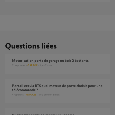
Questions liées
Motorisation porte de garage en bois 2 battants
11
réponses
GARAGE
il y a 7 mois
Portail exavia RTS quel moteur de porte choisir pour une
télécommande ?
4
réponses
GARAGE
il y a environ 2 mois
Piloter une porte de garage via Tahoma