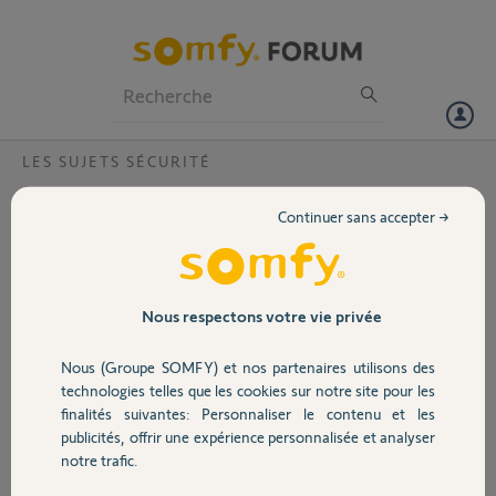
Particuliers
Professionnels
Forum
LES SUJETS SÉCURITÉ
Volet
Caméra Intérieur
Continuer sans accepter →
Bonjour, il y a t'il une caméra somfy d'intérieur en wifi et en
Portail
infrarouge?
Garage
Nous respectons votre vie privée
Josélito D.
il y a environ 12 ans
Participer au fil de discussion
Nous (Groupe SOMFY) et nos partenaires utilisons des
Sécurité
technologies telles que les cookies sur notre site pour les
finalités suivantes: Personnaliser le contenu et les
publicités, offrir une expérience personnalisée et analyser
Domotique
Réponses
notre trafic.