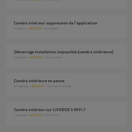
Caméra intérieur suppression de l'application
1
réponse
SÉCURITÉ
il y a 8 jours
Démarrage Installation impossible (caméra intérieure)
3
réponses
SÉCURITÉ
il y a 21 jours
Caméra intérieure en panne
10
réponses
SÉCURITÉ
il y a environ 2 mois
Caméra intérieur sur LIVEBOX S WiFi 7
7
réponses
SÉCURITÉ
il y a 2 mois