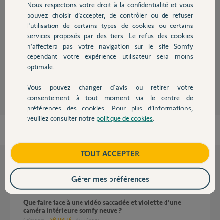
Nous respectons votre droit à la confidentialité et vous
Chauffage
pouvez choisir d’accepter, de contrôler ou de refuser
Bonjour Josélito,
l'utilisation de certains types de cookies ou certains
Malheureusement, nous ne commercialisons pas de Caméra IP intérieure
services proposés par des tiers. Le refus des cookies
Autres produits
avec vision infra-rouge.
n’affectera pas votre navigation sur le site Somfy
Bonne journée,
cependant votre expérience utilisateur sera moins
optimale.
Thomas M.
il y a environ 12 ans
Vous pouvez changer d'avis ou retirer votre
Devis avec un pro
consentement à tout moment via le centre de
préférences des cookies. Pour plus d’informations,
veuillez consulter notre
politique de cookies
.
Contact
Boutique
TOUT ACCEPTER
Questions liées
Gérer mes préférences
Que faire face à une vidéo saccadée et violette d'une
caméra intérieure somfy neuve ?
4
réponses
SÉCURITÉ
il y a 7 jours