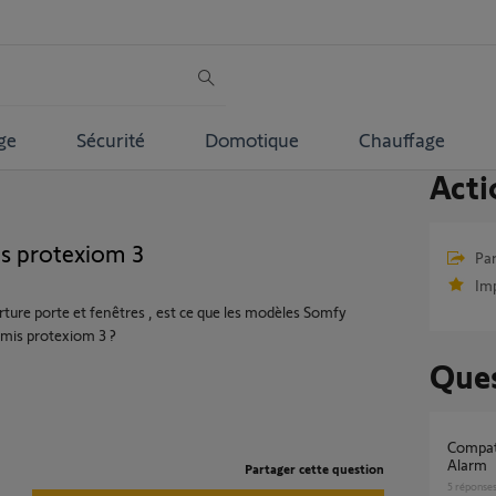
ge
Sécurité
Domotique
Chauffage
Acti
is protexiom 3
Par
Im
verture porte et fenêtres , est ce que les modèles Somfy
mis protexiom 3 ?
Ques
Compatibilité éléments Protexiom & Home
Alarm
Partager cette question
5
réponse