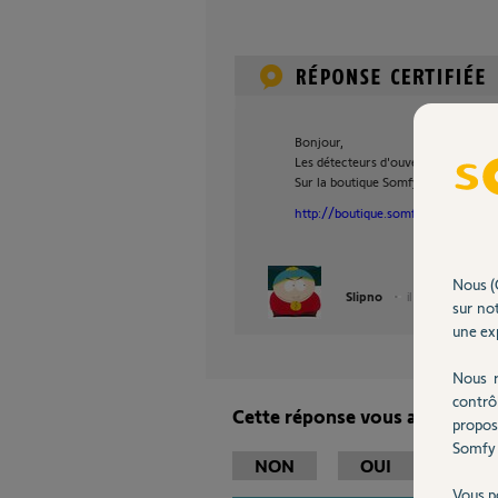
Bonjour,
Les détecteurs d'ouverture et de 
Sur la boutique Somfy, il y a un ong
http://boutique.somfy.fr/accueil/ac
Nous (
Slipno
il y a environ 12 a
sur not
une exp
Nous r
contrô
Cette réponse vous a-t-elle ai
propos
Somfy 
NON
OUI
Vous p