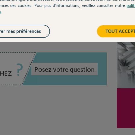
ences des cookies. Pour plus d’informations, veuillez consulter notre
poli
s
.
utile
Inter
er mes préférences
TOUT ACCEP
Posez votre question
CHEZ