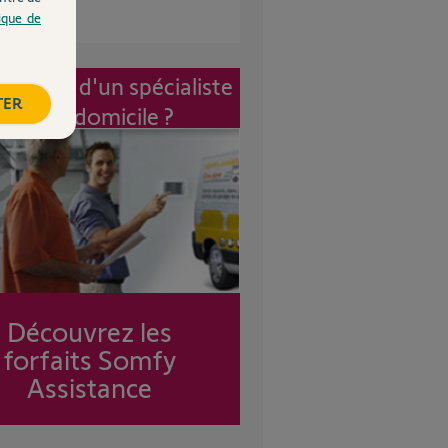
tique de
vention d'un spécialiste
TER
à mon domicile ?
Découvrez les
forfaits Somfy
Assistance