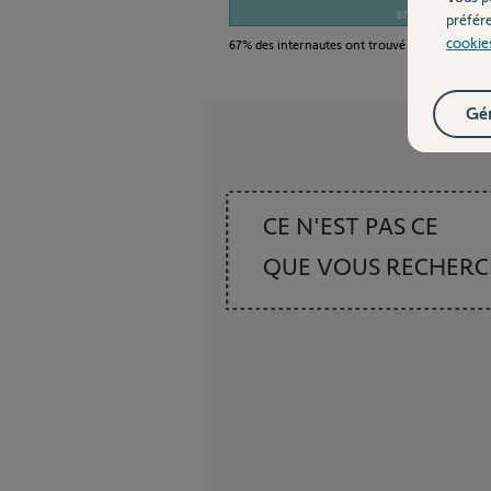
67%
préfér
cookie
67%
des internautes ont trouvé cette réponse 
Gér
CE N'EST PAS CE
QUE VOUS RECHER