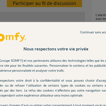
Participer au fil de discussion
L'alarme Home Alarm est-elle compatible
avec le
4
réponse
Continuer sans ac
mouvement sont compatibles avec le système Protexiom 3.
let compatibilité qui permet de s'y retrouver.
Compatibilité protexiom 70 avec Sirène
extérie
heter/produits/2242/fr...
Nous respectons votre vie privée
2
réponse
Groupe SOMFY) et nos partenaires utilisons des technologies telles que les 
ns
re site pour les finalités suivantes: Personnaliser le contenu et les publicités
Compatibilité Protexiom 70 avec les élements
d'une 
érience personnalisée et analyser notre trafic.
5
réponse
espectons votre droit à la confidentialité et vous pouvez choisir d’accep
ler ou de refuser l'utilisation de certains types de cookies ou certains s
dé ?
és par des tiers. Le refus des cookies n’affectera pas votre navigation sur 
Param
cependant votre expérience utilisateur sera moins optimale.
4
réponse
ouvez changer d'avis ou retirer votre consentement à tout moment via le ce