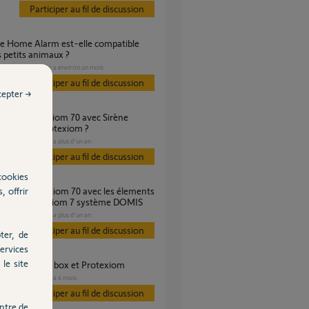
Participer au fil de discussion
s petits animaux ?
SÉCURITÉ
il y a environ un mois
s
Participer au fil de discussion
cepter →
ure domis protexiom ?
SÉCURITÉ
il y a plus d'un an
s
Participer au fil de discussion
cookies
, offrir
alarme protexiom 7 système DOMIS
SÉCURITÉ
il y a plus d'un an
s
Participer au fil de discussion
ter, de
ervices
le site
étrage Somfy box et Protexiom
SÉCURITÉ
il y a 4 mois
s
Participer au fil de discussion
ntre de