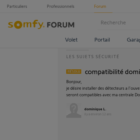
Particuliers
Professionnels
Forum
Volet
Portail
Gara
LES SUJETS SÉCURITÉ
compatibilité dom
Bonjour,
je désire installer des détecteurs a l'ou
seront compatibles avec ma centrale Do
dominique L.
il y a environ 12 ans