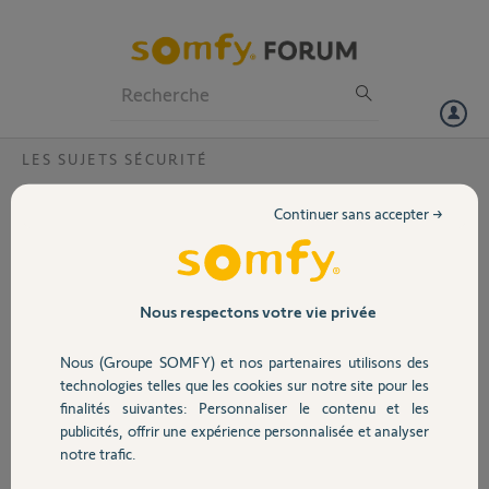
Particuliers
Professionnels
Forum
LES SUJETS SÉCURITÉ
Volet
appli alarme somfy nokia lumia 925
Continuer sans accepter →
bonjour
Portail
j'ai depuis quelque jour un nokia lumia 925 qui fonctionne sous
windows phone et impossible de trouver votre application alarme
Garage
Nous respectons votre vie privée
somfy car google play ne fonctionne pas avec ce tel
Nous (Groupe SOMFY) et nos partenaires utilisons des
que dois je faire?
Sécurité
technologies telles que les cookies sur notre site pour les
finalités suivantes: Personnaliser le contenu et les
Yohan B.
publicités, offrir une expérience personnalisée et analyser
il y a environ 12 ans
Domotique
notre trafic.
Participer au fil de discussion