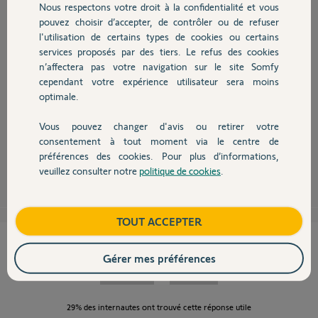
Nous respectons votre droit à la confidentialité et vous
Chauffage
pouvez choisir d’accepter, de contrôler ou de refuser
l'utilisation de certains types de cookies ou certains
services proposés par des tiers. Le refus des cookies
Autres produits
n’affectera pas votre navigation sur le site Somfy
google play= telephone android.
windows phone= windows store.
cependant votre expérience utilisateur sera moins
optimale.
ce sont 2 systemes d'exploitations completement differents.
s'il n'y a pas d'appli dans le windows store, vous pouvez en attendant
Vous pouvez changer d'avis ou retirer votre
vous connecter via le navigateur internet de votre smartphone.
Devis avec un pro
consentement à tout moment via le centre de
préférences des cookies. Pour plus d’informations,
pinse57 P.
il y a environ 12 ans
veuillez consulter notre
politique de cookies
.
Contact
Boutique
TOUT ACCEPTER
Cette réponse vous a-t-elle aidé ?
Gérer mes préférences
NON
OUI
29%
des internautes ont trouvé cette réponse utile