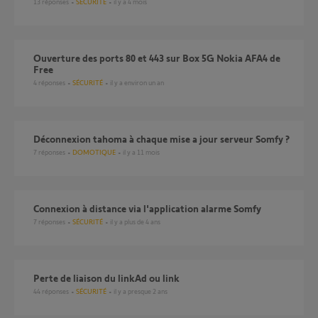
13
réponses
SÉCURITÉ
il y a 4 mois
Ouverture des ports 80 et 443 sur Box 5G Nokia AFA4 de
Free
4
réponses
SÉCURITÉ
il y a environ un an
Déconnexion tahoma à chaque mise a jour serveur Somfy ?
7
réponses
DOMOTIQUE
il y a 11 mois
connexion à distance via l'application alarme Somfy
7
réponses
SÉCURITÉ
il y a plus de 4 ans
perte de liaison du linkAd ou link
44
réponses
SÉCURITÉ
il y a presque 2 ans