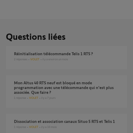
Questions liées
réinitialisation télécommande Telis 1 RTS ?
2
réponses
VOLET
il y a environ un mois
Mon Altus 40 RTS neuf est bloqué en mode
programmation avec une télécommande qui n'est plus
associée. Que faire ?
1
réponse
VOLET
il y a 7 jours
dissociation et association canaux Situo 5 RTS et Telis 1
1
réponse
VOLET
il y a 10 mois