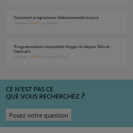
Comment programmer télécommande io pure
3
réponses
VOLET
il y a 28 jours
Programmation impossible Keygo rts depuis Telis et
Centralis
6
réponses
VOLET
il y a environ 2 mois
CE N'EST PAS CE
QUE VOUS RECHERCHEZ
Posez votre question