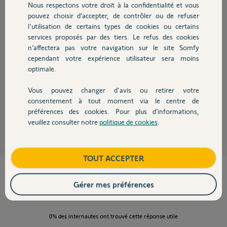
Participer au fil de discussion
Nous respectons votre droit à la confidentialité et vous
Chauffage
pouvez choisir d’accepter, de contrôler ou de refuser
l'utilisation de certains types de cookies ou certains
services proposés par des tiers. Le refus des cookies
Autres produits
n’affectera pas votre navigation sur le site Somfy
cependant votre expérience utilisateur sera moins
Bonjour Gilles,
optimale.
si vos moteurs oximo sont réglés en automatique vous ne pouvez pas
paramétrer la butée haute ou la butée basse. Les fin de courses se feront
Vous pouvez changer d'avis ou retirer votre
sur effort.
Devis avec un pro
consentement à tout moment via le centre de
préférences des cookies. Pour plus d’informations,
ced
il y a presque 12 ans
veuillez consulter notre
politique de cookies
.
Contact
Boutique
TOUT ACCEPTER
Cette réponse vous a-t-elle aidé ?
Gérer mes préférences
NON
OUI
0%
des internautes ont trouvé cette réponse utile