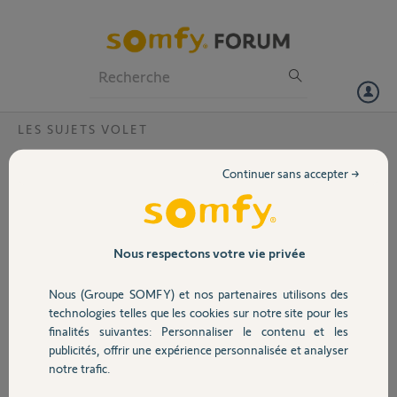
Particuliers
Professionnels
Forum
LES SUJETS VOLET
Volet
la programmation de ma telis1 ne se valide
Continuer sans accepter →
pas
Portail
bonjour,
J'ai des moteurs oximo rts
Garage
ceux-ci sont en réglage automatique, pour les régler en position
Nous respectons votre vie privée
haute après avoir appuyer sur prog de ma telis, monter descendre et
impossible, j' appuie une deuxième fois, je pense que cela n'est pas
Nous (Groupe SOMFY) et nos partenaires utilisons des
Sécurité
valider.
technologies telles que les cookies sur notre site pour les
Merçi.
finalités suivantes: Personnaliser le contenu et les
publicités, offrir une expérience personnalisée et analyser
Domotique
gilles F.
notre trafic.
il y a presque 12 ans