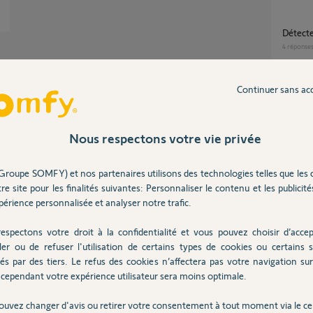
Détect
4
réponse
Continuer sans ac
Compatibilité Tahoma V1 (carré) et capteur
Partager cette question
d'ouver
187505
Participer au fil de discussion
10
répons
Nous respectons votre vie privée
Groupe SOMFY) et nos partenaires utilisons des technologies telles que les 
ajout détecteur d'ouverture (2400931) ou
re site pour les finalités suivantes: Personnaliser le contenu et les publicités
équival
érience personnalisée et analyser notre trafic.
1
réponse
rnet en suivant ce lien:
duits/85027/f...
espectons votre droit à la confidentialité et vous pouvez choisir d’accep
ler ou de refuser l'utilisation de certains types de cookies ou certains s
Détec
és par des tiers. Le refus des cookies n’affectera pas votre navigation sur 
3
réponse
cependant votre expérience utilisateur sera moins optimale.
2 ans
ouvez changer d'avis ou retirer votre consentement à tout moment via le ce