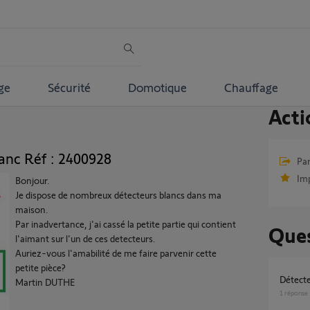
ge
Sécurité
Domotique
Chauffage
Acti
anc Réf : 2400928
Par
Im
Bonjour.
Je dispose de nombreux détecteurs blancs dans ma
maison.
Par inadvertance, j'ai cassé la petite partie qui contient
Ques
l'aimant sur l'un de ces detecteurs.
Auriez-vous l'amabilité de me faire parvenir cette
petite pièce?
détect
Martin DUTHE
1
réponse