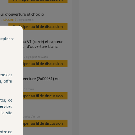
eur d'ouverture et choc io
SÉCURITÉ
il y a 8 mois
s
Participer au fil de discussion
cepter →
ture Détecteur d’ouverture blanc
6
DOMOTIQUE
il y a plus de 4 ans
es
Participer au fil de discussion
cookies
, offrir
ent ?
SÉCURITÉ
il y a 10 mois
Participer au fil de discussion
ter, de
ervices
teurs 2400928
le site
SÉCURITÉ
il y a plus d'un an
s
Participer au fil de discussion
ntre de