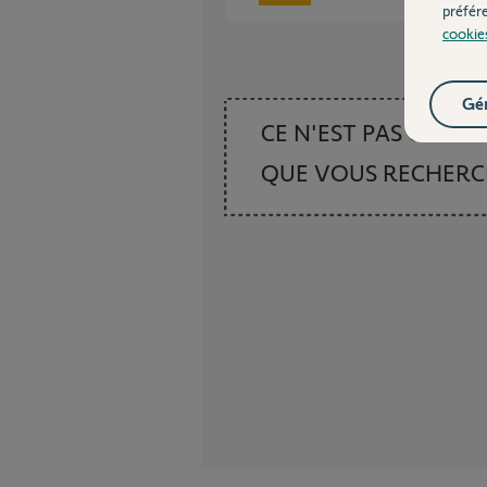
préfér
cookie
Gér
CE N'EST PAS CE
QUE VOUS RECHER