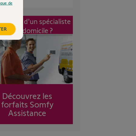
tique de
vention d'un spécialiste
TER
à mon domicile ?
Découvrez les
forfaits Somfy
Assistance