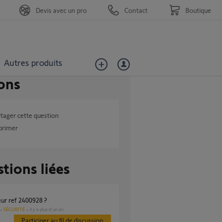
Devis avec un pro
Contact
Boutique
Autres produits
ons
tager cette question
primer
tions liées
eur ref 2400928 ?
SÉCURITÉ
il y a plus d'un an
Participer au fil de discussion