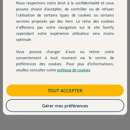
Nous respectons votre droit à la confidentialité et vous
Chauffage
Cathie G.
pouvez choisir d’accepter, de contrôler ou de refuser
il y a presque 12 ans
l'utilisation de certains types de cookies ou certains
Participer au fil de discussion
services proposés par des tiers. Le refus des cookies
Autres produits
n’affectera pas votre navigation sur le site Somfy
cependant votre expérience utilisateur sera moins
optimale.
Réponses
Vous pouvez changer d'avis ou retirer votre
Devis avec un pro
consentement à tout moment via le centre de
Bonjour Cathie,
préférences des cookies. Pour plus d’informations,
Je vous confirme qu'il faudrait que vous réinitialisez complètement votre
veuillez consulter notre
politique de cookies
.
Contact
motorisation. Pour ce faire, vous allez devoir suivre la procédure décrite
au lien vidéo ci-dessous :
Somfy volet roulant: Remise à zéro et réglage de fin de course
Boutique
TOUT ACCEPTER
Bonne journée,
Gérer mes préférences
Thomas M.
il y a presque 12 ans