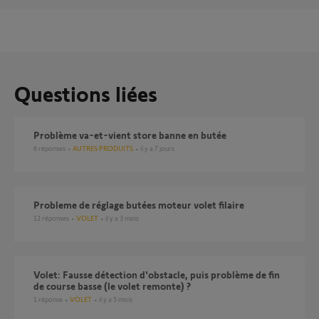
Questions liées
Problème va-et-vient store banne en butée
6
réponses
AUTRES PRODUITS
il y a 7 jours
probleme de réglage butées moteur volet filaire
12
réponses
VOLET
il y a 3 mois
Volet: Fausse détection d'obstacle, puis problème de fin
de course basse (le volet remonte) ?
1
réponse
VOLET
il y a 5 mois