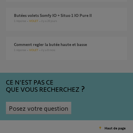
Butées volets Somfy IO + Situo 1 IO Pure II
1
réponse
VOLET
il y a 20 jours
Comment regler la butée haute et basse
1
réponse
VOLET
il y a 8 mois
CE N'EST PAS CE
QUE VOUS RECHERCHEZ
Posez votre question
Haut de page